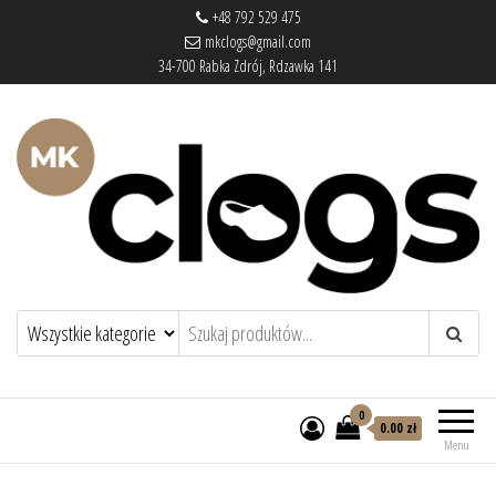
+48 792 529 475
mkclogs@gmail.com
34-700 Rabka Zdrój, Rdzawka 141
mkclogs – sklep obuwniczy
sklep obuwniczy – drewniaki, buty
medyczne, pantofle, klapki
0
0.00 zł
Menu