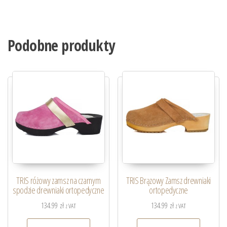
Podobne produkty
TRIS różowy zamsz na czarnym
TRIS Brązowy Zamsz drewniaki
spodzie drewniaki ortopedyczne
ortopedyczne
134.99
zł
134.99
zł
z VAT
z VAT