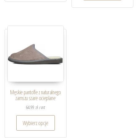
Męskie pantofle z naturalnego
zamszu szare ocieplane
64.99
zł
z VAT
Wybierz opcje