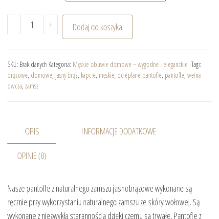
ilość Męskie pantofle z naturalnego zamszu jasnobrązo
-
+
Dodaj do koszyka
SKU:
Brak danych
Kategoria:
Męskie obuwie domowe – wygodne i eleganckie
Tagi:
brązowe
,
domowe
,
jasny brąz
,
kapcie
,
męskie
,
ocieplane pantofle
,
pantofle
,
wełna
owcza
,
zamsz
OPIS
INFORMACJE DODATKOWE
OPINIE (0)
Nasze pantofle z naturalnego zamszu jasnobrązowe wykonane są
ręcznie przy wykorzystaniu naturalnego zamszu ze skóry wołowej. Są
wykonane z niezwykłą starannością dzięki czemu są trwałe. Pantofle z