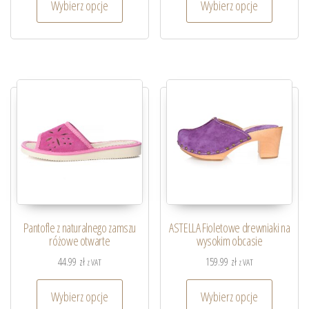
Wybierz opcje
Wybierz opcje
Pantofle z naturalnego zamszu
ASTELLA Fioletowe drewniaki na
różowe otwarte
wysokim obcasie
44.99
zł
159.99
zł
z VAT
z VAT
Wybierz opcje
Wybierz opcje