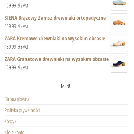
159.99
zł
z VAT
SIENA Brązowy Zamsz drewniaki ortopedyczne
159.99
zł
z VAT
ZARA Kremowe drewniaki na wysokim obcasie
159.99
zł
z VAT
ZARA Granatowe drewniaki na wysokim obcasie
159.99
zł
z VAT
MENU
Strona główna
Polityka prywatności
Koszyk
Moje konto