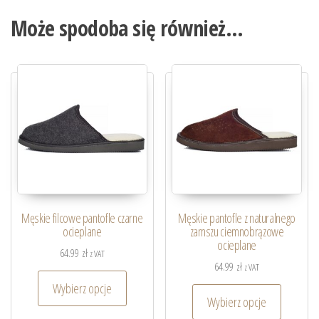
Może spodoba się również…
Męskie filcowe pantofle czarne
Męskie pantofle z naturalnego
ocieplane
zamszu ciemnobrązowe
ocieplane
64.99
zł
z VAT
64.99
zł
z VAT
Wybierz opcje
Wybierz opcje