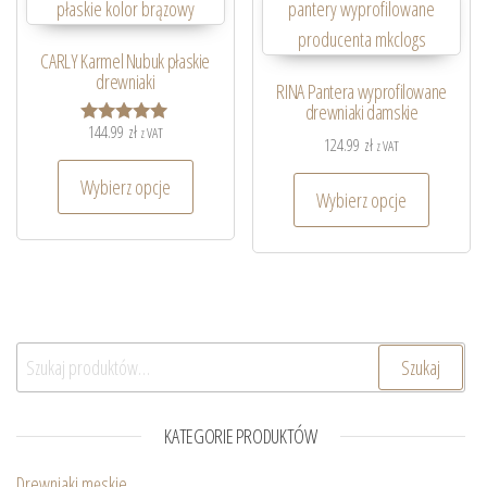
CARLY Karmel Nubuk płaskie
drewniaki
RINA Pantera wyprofilowane
drewniaki damskie
144.99
zł
z VAT
Oceniono
124.99
zł
z VAT
5.00
na 5
Wybierz opcje
Wybierz opcje
Szukaj:
Szukaj
KATEGORIE PRODUKTÓW
Drewniaki męskie