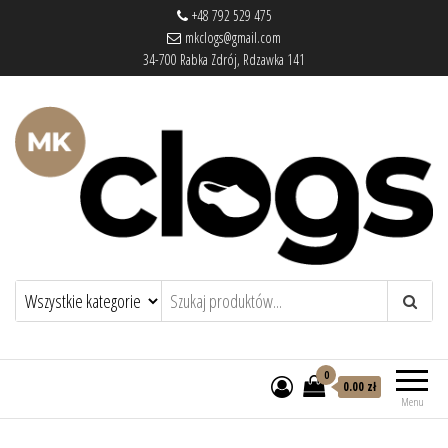
+48 792 529 475
mkclogs@gmail.com
34-700 Rabka Zdrój, Rdzawka 141
mkclogs – sklep obuwniczy
sklep obuwniczy – drewniaki, buty
medyczne, pantofle, klapki
0
0.00 zł
Menu