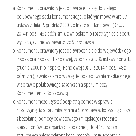
Konsument uprawniony jest do zwrócenia się do stałego
polubownego sądu konsumenckiego, o którym mowa w art. 37
ustawy z dnia 15 grudnia 2000 r. o Inspekcji Handlowej (Dz.U. z
2014 r. poz. 148 z późn. zm.), z wnioskiem o rozstrzygnięcie sporu
wynikłego z Umowy zawartej ze Sprzedawcą.
Konsument uprawniony jest do zwrócenia się do wojewódzkiego
inspektora Inspekcji Handlowej, zgodnie z art. 36 ustawy z dnia 15
grudnia 2000 r. o Inspekcji Handlowej (Dz.U. z 2014 r. poz. 148 z
późn. zm.), z wnioskiem o wszczęcie postępowania mediacyjnego
w sprawie polubownego zakończenia sporu między
Konsumentem a Sprzedawcą.
Konsument może uzyskać bezpłatną pomoc w sprawie
rozstrzygnięcia sporu między nim a Sprzedawcą, korzystając także
z bezpłatnej pomocy powiatowego (miejskiego) rzecznika
konsumentów lub organizacji społecznej, do której zadań
statutowych należy ochrona konsumentów (m.in. Federacja