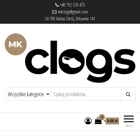
+48 792 529 475
mkclogs@gmail.com
34-700 Rabka Zdrój, Rdzawka 141
mkclogs – sklep obuwniczy
sklep obuwniczy – drewniaki, buty
medyczne, pantofle, klapki
0
0.00 zł
Menu