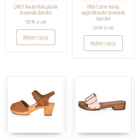
CARLY Kwiaty Maki płaskie
RINA Czarne Kwiaty
drewniaki damskie
wyprofilowane drewniaki
damskie
139.99
zł
z VAT
124.99
zł
z VAT
Wybierz opcje
Wybierz opcje