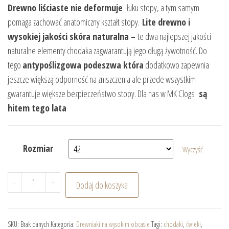
Drewno liściaste nie deformuje
łuku stopy, a tym samym
pomaga zachować anatomiczny kształt stopy.
Lite drewno i
wysokiej jakości skóra naturalna –
te dwa najlepszej jakości
naturalne elementy chodaka zagwarantują jego długą żywotność. Do
tego
antypoślizgowa podeszwa która
dodatkowo zapewnia
jeszcze większą odporność na zniszczenia ale przede wszystkim
gwarantuje większe bezpieczeństwo stopy. Dla nas w MK Clogs
są
hitem tego lata
Rozmiar
Wyczyść
ilość ASTELLA Fioletowe drewniaki na wysokim obcasie
-
+
Dodaj do koszyka
SKU:
Brak danych
Kategoria:
Drewniaki na wysokim obcasie
Tagi:
chodaki
,
ćwieki
,