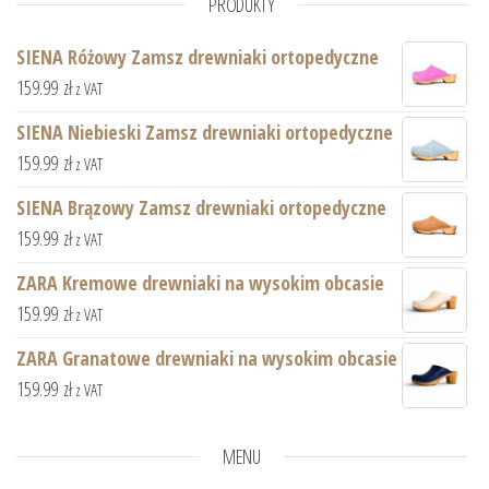
PRODUKTY
SIENA Różowy Zamsz drewniaki ortopedyczne
159.99
zł
z VAT
SIENA Niebieski Zamsz drewniaki ortopedyczne
159.99
zł
z VAT
SIENA Brązowy Zamsz drewniaki ortopedyczne
159.99
zł
z VAT
ZARA Kremowe drewniaki na wysokim obcasie
159.99
zł
z VAT
ZARA Granatowe drewniaki na wysokim obcasie
159.99
zł
z VAT
MENU