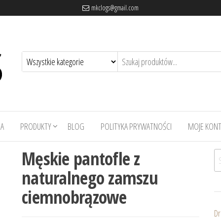
mkclogs@gmail.com
A
PRODUKTY
BLOG
POLITYKA PRYWATNOŚCI
MOJE KON
Męskie pantofle z
Sz
naturalnego zamszu
ciemnobrązowe
Dr