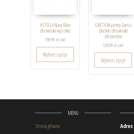
ASTELLA Navy Blue
GRETA Brązowy Zamsz
drewniaki wysokie
płaskie drewniaki
zdrowotne
159.99
zł
z VAT
124.99
zł
z VAT
Wybierz opcje
Wybierz opcje
MENU
Strona główna
Adres