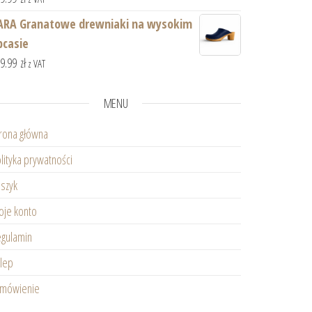
ARA Granatowe drewniaki na wysokim
bcasie
59.99
zł
z VAT
MENU
rona główna
lityka prywatności
szyk
je konto
gulamin
lep
amówienie