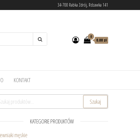
34-700 Rabka Zdrój, Rdzawka 141
0
0.00 zł
TO
KONTAKT
ukaj:
Szukaj
KATEGORIE PRODUKTÓW
ewniaki męskie