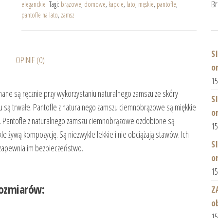
Br
eleganckie
Tagi:
brązowe
,
domowe
,
kapcie
,
lato
,
męskie
,
pantofle
,
pantofle na lato
,
zamsz
S
OPINIE (0)
o
1
ne są ręcznie przy wykorzystaniu naturalnego zamszu ze skóry
S
u są trwałe. Pantofle z naturalnego zamszu ciemnobrązowe są miękkie
o
m. Pantofle z naturalnego zamszu ciemnobrązowe ozdobione są
1
e żywą kompozycję. Są niezwykle lekkie i nie obciążają stawów. Ich
S
 zapewnia im bezpieczeństwo.
o
1
rów:
Z
o
1