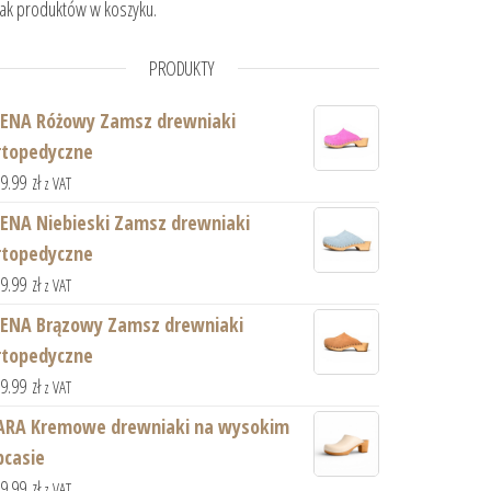
ak produktów w koszyku.
PRODUKTY
IENA Różowy Zamsz drewniaki
rtopedyczne
59.99
zł
z VAT
IENA Niebieski Zamsz drewniaki
rtopedyczne
59.99
zł
z VAT
IENA Brązowy Zamsz drewniaki
rtopedyczne
59.99
zł
z VAT
ARA Kremowe drewniaki na wysokim
bcasie
59.99
zł
z VAT