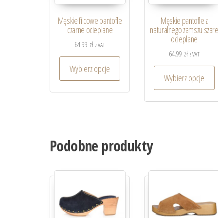
Męskie filcowe pantofle
Męskie pantofle z
czarne ocieplane
naturalnego zamszu szar
ocieplane
64.99
zł
z VAT
64.99
zł
z VAT
Wybierz opcje
Wybierz opcje
Podobne produkty