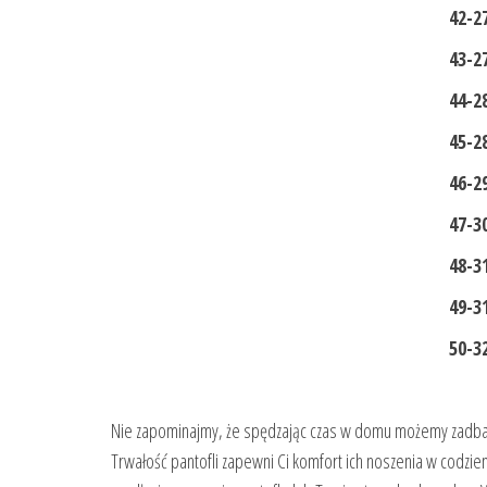
42-27 c
43-27,5 
44-28 c
45-28,5 
46-29,5 
47-30 c
48-31 c
49-31,5 
50-32 c
Nie zapominajmy, że spędzając czas w domu możemy zadbać n
Trwałość pantofli zapewni Ci komfort ich noszenia w codzien