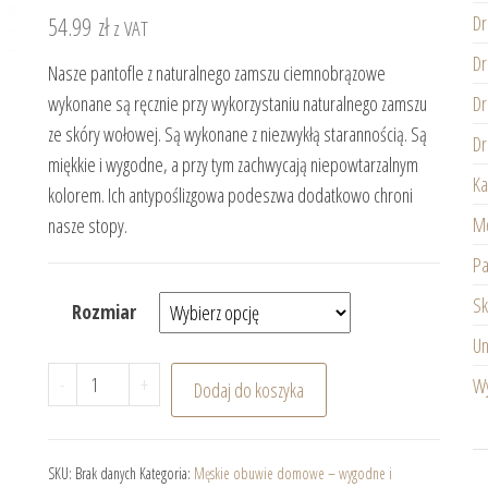
54.99
zł
Dr
z VAT
Dr
Nasze pantofle z naturalnego zamszu ciemnobrązowe
wykonane są ręcznie przy wykorzystaniu naturalnego zamszu
Dr
ze skóry wołowej. Są wykonane z niezwykłą starannością. Są
Dr
miękkie i wygodne, a przy tym zachwycają niepowtarzalnym
Ka
kolorem. Ich antypoślizgowa podeszwa dodatkowo chroni
Mę
nasze stopy.
Pa
Sk
Rozmiar
Un
ilość Męskie pantofle z naturalnego zamszu ciemn
-
+
Wy
Dodaj do koszyka
SKU:
Brak danych
Kategoria:
Męskie obuwie domowe – wygodne i