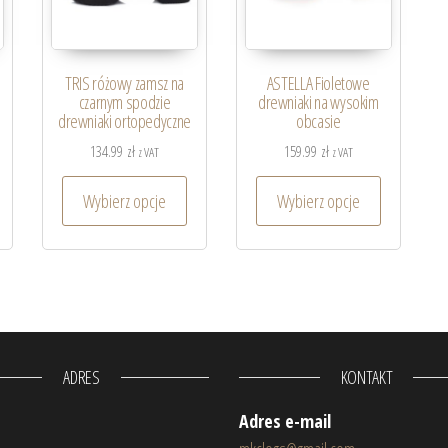
TRIS różowy zamsz na
ASTELLA Fioletowe
czarnym spodzie
drewniaki na wysokim
drewniaki ortopedyczne
obcasie
134.99
zł
159.99
zł
z VAT
z VAT
Wybierz opcje
Wybierz opcje
ADRES
KONTAKT
Adres e-mail