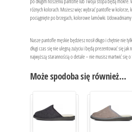
po długim noszeniu pantofle lub Twoja stopa będą mokre. W
różnych kolorach. Możesz więc wybrać pantofle w kolorze, k
pociągnięte po brzegach, kolorowe lamówki. Udowadniam
Nasze pantofle męskie będziesz nosił długo i chętnie nie tyl
długi czas się nie ulegną zużyciu i będą prezentować się j
najwyższą starannością o detale – nie musisz martwić się o to
Może spodoba się również…