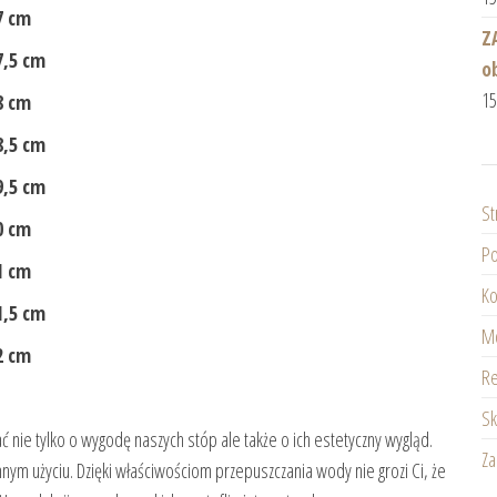
m
Z
cm
o
1
m
cm
cm
St
m
Po
m
Ko
cm
Mo
m
Re
Sk
ie tylko o wygodę naszych stóp ale także o ich estetyczny wygląd.
Z
nym użyciu. Dzięki właściwościom przepuszczania wody nie grozi Ci, że