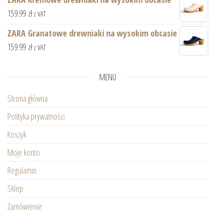
159.99
zł
z VAT
ZARA Granatowe drewniaki na wysokim obcasie
159.99
zł
z VAT
MENU
Strona główna
Polityka prywatności
Koszyk
Moje konto
Regulamin
Sklep
Zamówienie