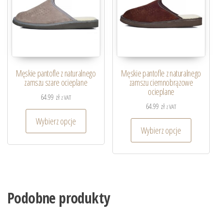
Męskie pantofle z naturalnego
Męskie pantofle z naturalnego
zamszu szare ocieplane
zamszu ciemnobrązowe
ocieplane
64.99
zł
z VAT
64.99
zł
z VAT
Wybierz opcje
Wybierz opcje
Podobne produkty