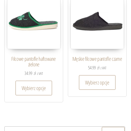
Filcowe pantofle haftowane
Męskie filcowe pantofle czarne
zielone
54.99
zł
z VAT
34.99
zł
z VAT
Wybierz opcje
Wybierz opcje
Szukaj: