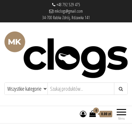
+48 792 529 475
mkclogs@gmail.com
34-700 Rabka Zdrój, Rdzawka 141
mkclogs – sklep obuwniczy
sklep obuwniczy – drewniaki, buty
medyczne, pantofle, klapki
0
0.00 zł
Menu