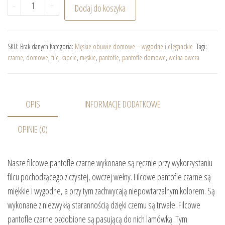
ilość Męskie filcowe pantofle czarne ocieplane
-
+
Dodaj do koszyka
SKU:
Brak danych
Kategoria:
Męskie obuwie domowe – wygodne i eleganckie
Tagi:
czarne
,
domowe
,
filc
,
kapcie
,
męskie
,
pantofle
,
pantofle domowe
,
wełna owcza
OPIS
INFORMACJE DODATKOWE
OPINIE (0)
Nasze filcowe pantofle czarne wykonane są ręcznie przy wykorzystaniu
filcu pochodzącego z czystej, owczej wełny. Filcowe pantofle czarne są
miękkie i wygodne, a przy tym zachwycają niepowtarzalnym kolorem. Są
wykonane z niezwykłą starannością dzięki czemu są trwałe. Filcowe
pantofle czarne ozdobione są pasującą do nich lamówką. Tym