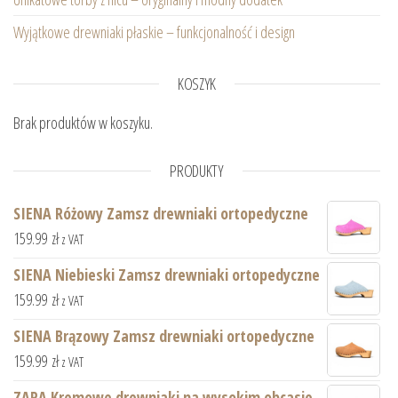
Wyjątkowe drewniaki płaskie – funkcjonalność i design
KOSZYK
Brak produktów w koszyku.
PRODUKTY
SIENA Różowy Zamsz drewniaki ortopedyczne
159.99
zł
z VAT
SIENA Niebieski Zamsz drewniaki ortopedyczne
159.99
zł
z VAT
SIENA Brązowy Zamsz drewniaki ortopedyczne
159.99
zł
z VAT
ZARA Kremowe drewniaki na wysokim obcasie