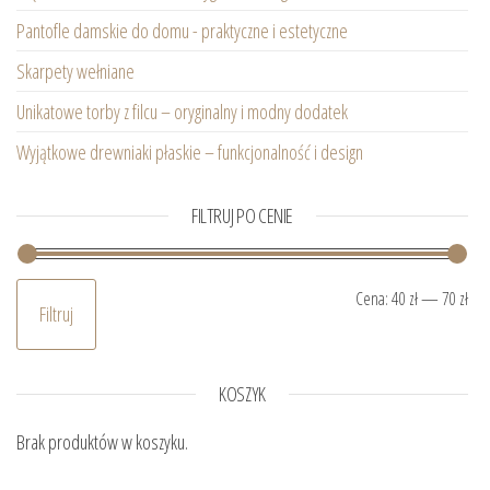
Pantofle damskie do domu - praktyczne i estetyczne
Skarpety wełniane
Unikatowe torby z filcu – oryginalny i modny dodatek
Wyjątkowe drewniaki płaskie – funkcjonalność i design
FILTRUJ PO CENIE
Ce
Ce
Cena:
40 zł
—
70 zł
Filtruj
KOSZYK
Brak produktów w koszyku.