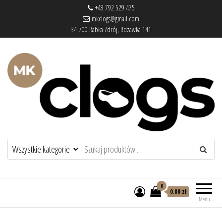
+48 792 529 475
mkclogs@gmail.com
34-700 Rabka Zdrój, Rdzawka 141
mkclogs – sklep obuwniczy
sklep obuwniczy – drewniaki, buty
medyczne, pantofle, klapki
0
0.00 zł
Menu