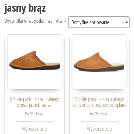
jasny brąz
Wyświetlanie wszystkich wyników: 4
Męskie pantofle z naturalnego
Męskie pantofle z naturalnego
zamszu jasnobrązowe
zamszu jasnobrązowe ocieplane
54.99
zł
64.99
zł
z VAT
z VAT
Wybierz opcje
Wybierz opcje