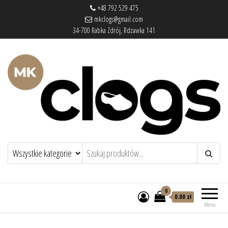
+48 792 529 475
mkclogs@gmail.com
34-700 Rabka Zdrój, Rdzawka 141
mkclogs – sklep obuwniczy
sklep obuwniczy – drewniaki, buty
medyczne, pantofle, klapki
0
0.00 zł
Menu