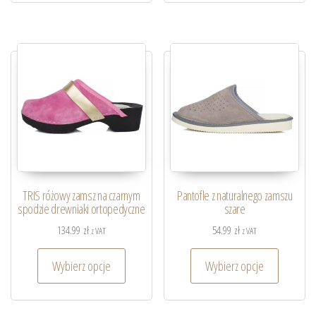
TRIS różowy zamsz na czarnym
Pantofle z naturalnego zamszu
spodzie drewniaki ortopedyczne
szare
134.99
zł
54.99
zł
z VAT
z VAT
Wybierz opcje
Wybierz opcje