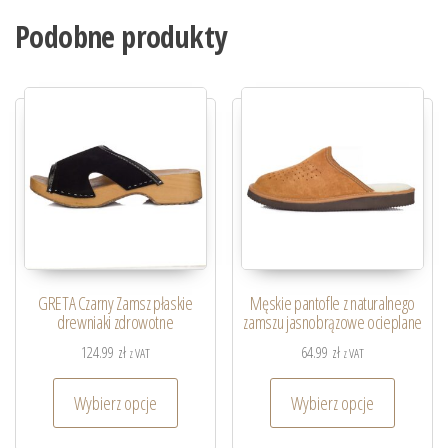
Podobne produkty
GRETA Czarny Zamsz płaskie
Męskie pantofle z naturalnego
drewniaki zdrowotne
zamszu jasnobrązowe ocieplane
124.99
zł
64.99
zł
z VAT
z VAT
Wybierz opcje
Wybierz opcje