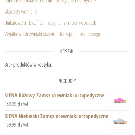
Pantofle damskie do domu - praktyczne i estetyczne
Skarpety wełniane
Unikatowe torby z filcu – oryginalny i modny dodatek
Wyjątkowe drewniaki płaskie – funkcjonalność i design
KOSZYK
Brak produktów w koszyku.
PRODUKTY
SIENA Różowy Zamsz drewniaki ortopedyczne
159.99
zł
z VAT
SIENA Niebieski Zamsz drewniaki ortopedyczne
159.99
zł
z VAT