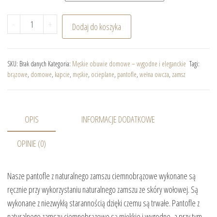
ilość Męskie pantofle z naturalnego zamszu ciemnobrą
-
+
Dodaj do koszyka
SKU:
Brak danych
Kategoria:
Męskie obuwie domowe – wygodne i eleganckie
Tagi:
brązowe
,
domowe
,
kapcie
,
męskie
,
ocieplane
,
pantofle
,
wełna owcza
,
zamsz
OPIS
INFORMACJE DODATKOWE
OPINIE (0)
Nasze pantofle z naturalnego zamszu ciemnobrązowe wykonane są
ręcznie przy wykorzystaniu naturalnego zamszu ze skóry wołowej. Są
wykonane z niezwykłą starannością dzięki czemu są trwałe. Pantofle z
naturalnego zamszu ciemnobrązowe są miękkie i wygodne, a przy tym