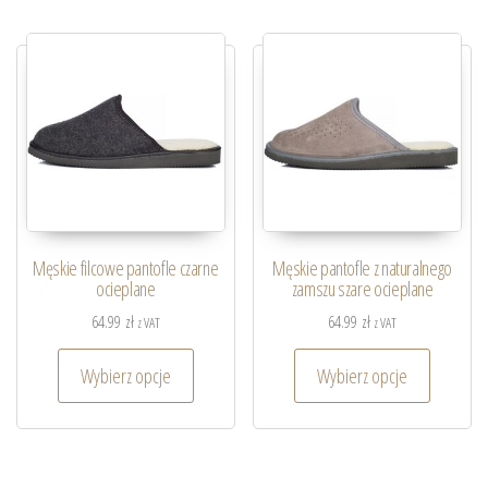
Męskie filcowe pantofle czarne
Męskie pantofle z naturalnego
ocieplane
zamszu szare ocieplane
64.99
zł
64.99
zł
z VAT
z VAT
Wybierz opcje
Wybierz opcje