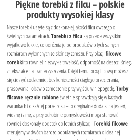
Piękne torebki z filcu – polskie
produkty wysokiej klasy
Nasze torebki uszyte są z doskonałej jakości filcu owczego o
świetnych parametrach.
Torebki z filcu
są przede wszystkim
wyjątkowo lekkie, co odróżnia je od produktów o tych samych
rozmiarach wykonanych ze skór czy zamszu. Przy okazji
filcowe
torebki
to również niezwykła trwałość, odporność na deszcz i śnieg,
zniekształcenia i zanieczyszczenia. Dzięki temu torbą filcową możesz
się cieszyć codziennie, bez konieczności ciągłego przecierania,
prasowania i obaw o zamoczenie przy wyjściu w niepogodę.
Torby
filcowe ręcznie robione
świetnie sprawdzają się w każdych
warunkach i o każdej porze roku – to oryginalne dodatki na jesień,
wiosnę i zimę, a przy odrobinie pomysłowości mogą stanowić
również doskonały dodatek do letnich stylizacji.
Torebki filcowe
oferujemy w dwóch bardzo popularnych rozmiarach o idealnej