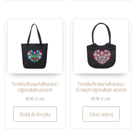
Torebka filcowa haftowana z
Torebka filcowa haftowana z
regionalnym wzorem
różowym regionalnym wzorem
99.99
zł
99.99
zł
z VAT
z VAT
Dodaj do koszyka
Zobacz więcej