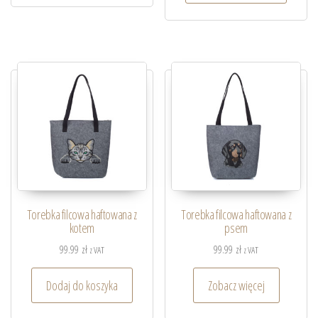
Torebka filcowa haftowana z
Torebka filcowa haftowana z
kotem
psem
99.99
zł
99.99
zł
z VAT
z VAT
Dodaj do koszyka
Zobacz więcej