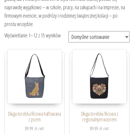
naprawdę wyjątkowo – w szkole, pracy, na zakupach i na imprezie, na
firmowym evencie, w podróży i rodzinnej świątecznej kolacji – po
prostu wszędzie.
Wyświetlanie 1–12 z 15 wyników
Długa torebka filcowa haftowana
Długa torebka filcowa z
z psem
regionalnym wzorem
89.99
zł
89.99
zł
z VAT
z VAT