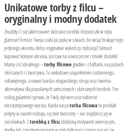
Unikatowe torby z filcu –
oryginalny i modny dodatek
Znudziły Ci się lakierowane skórzane torebki i listonoszki w stylu
glamour? A może Twoja szafa już pęka w szwach, bo wciąż brakuje tego
jedynego akcentu, który oryginalnie wykończy stylizację? Zamiast
kupować kolejne ubrania, postaw na nowoczesne i śmiałe dodatki!
Mamy coś idealnego –
torby filcowe
gładkie i z haftami, na paskach
skórzanych i z tworzywa. To unikatowe uzupełnienie codziennego,
odświętnego, a nawet bardzo eleganckiego stroju oraz świetna
alternatywa dla popularnych zamszowych i skórzanych torebek. Ten
rodzaj galanterii sprawi, że Twój styl wreszcie nabierze
niesztampowego wyrazu. Każda nasza
torba filcowa
to produkt
jedyny w swoim rodzaju, ręcznie tworzony – nie znajdziesz jej w
sieciówkach. Z
torebką z filcu
zdobioną motywem zwierzęcym,
gładką lub z modnym wzorem w stylu folk masz szansę poczuć się