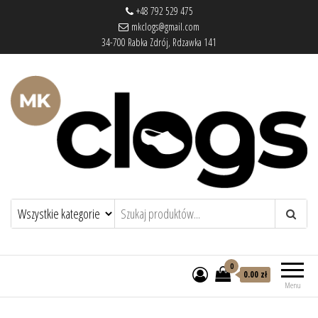
+48 792 529 475
mkclogs@gmail.com
34-700 Rabka Zdrój, Rdzawka 141
mkclogs – sklep obuwniczy
sklep obuwniczy – drewniaki, buty
medyczne, pantofle, klapki
0
0.00 zł
Menu