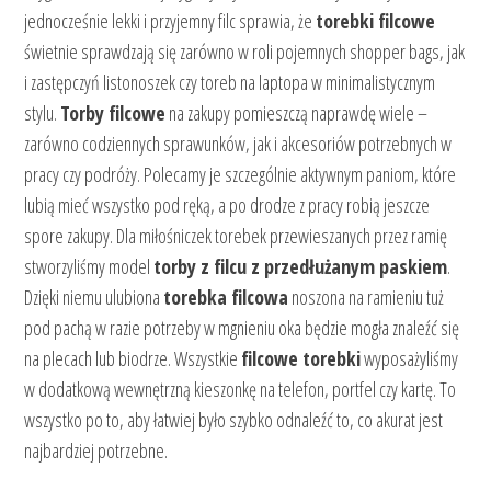
jednocześnie lekki i przyjemny filc sprawia, że
torebki filcowe
świetnie sprawdzają się zarówno w roli pojemnych shopper bags, jak
i zastępczyń listonoszek czy toreb na laptopa w minimalistycznym
stylu.
Torby filcowe
na zakupy pomieszczą naprawdę wiele –
zarówno codziennych sprawunków, jak i akcesoriów potrzebnych w
pracy czy podróży. Polecamy je szczególnie aktywnym paniom, które
lubią mieć wszystko pod ręką, a po drodze z pracy robią jeszcze
spore zakupy. Dla miłośniczek torebek przewieszanych przez ramię
stworzyliśmy model
torby z filcu z przedłużanym paskiem
.
Dzięki niemu ulubiona
torebka filcowa
noszona na ramieniu tuż
pod pachą w razie potrzeby w mgnieniu oka będzie mogła znaleźć się
na plecach lub biodrze. Wszystkie
filcowe torebki
wyposażyliśmy
w dodatkową wewnętrzną kieszonkę na telefon, portfel czy kartę. To
wszystko po to, aby łatwiej było szybko odnaleźć to, co akurat jest
najbardziej potrzebne.