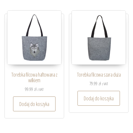
Torebka filcowa haftowana z
Torebka filcowa szara duża
wilkiem
79.99
zł
z VAT
99.99
zł
z VAT
Dodaj do koszyka
Dodaj do koszyka