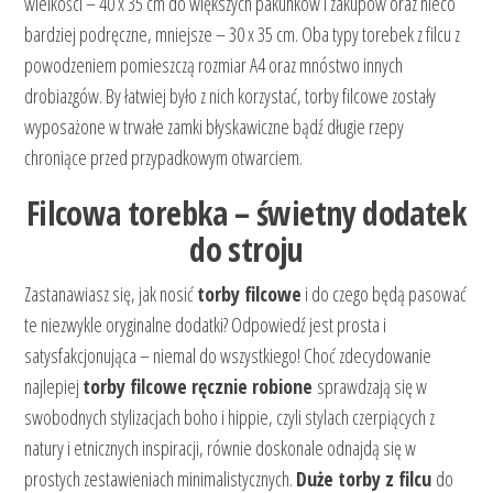
wielkości – 40 x 35 cm do większych pakunków i zakupów oraz nieco
bardziej podręczne, mniejsze – 30 x 35 cm. Oba typy torebek z filcu z
powodzeniem pomieszczą rozmiar A4 oraz mnóstwo innych
drobiazgów. By łatwiej było z nich korzystać, torby filcowe zostały
wyposażone w trwałe zamki błyskawiczne bądź długie rzepy
chroniące przed przypadkowym otwarciem.
Filcowa torebka – świetny dodatek
do stroju
Zastanawiasz się, jak nosić
torby filcowe
i do czego będą pasować
te niezwykle oryginalne dodatki? Odpowiedź jest prosta i
satysfakcjonująca – niemal do wszystkiego! Choć zdecydowanie
najlepiej
torby filcowe ręcznie robione
sprawdzają się w
swobodnych stylizacjach boho i hippie, czyli stylach czerpiących z
natury i etnicznych inspiracji, równie doskonale odnajdą się w
prostych zestawieniach minimalistycznych.
Duże torby z filcu
do