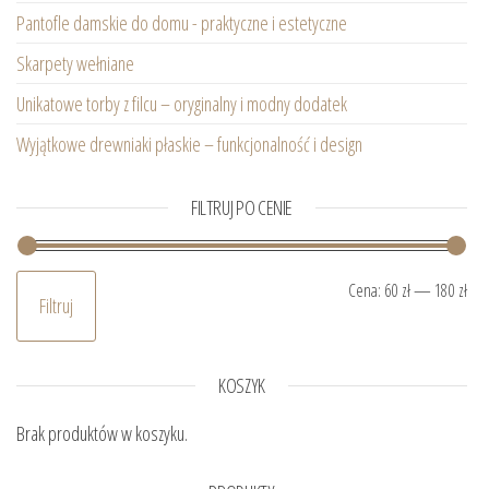
Pantofle damskie do domu - praktyczne i estetyczne
Skarpety wełniane
Unikatowe torby z filcu – oryginalny i modny dodatek
Wyjątkowe drewniaki płaskie – funkcjonalność i design
FILTRUJ PO CENIE
Ce
Ce
Cena:
60 zł
—
180 zł
Filtruj
KOSZYK
Brak produktów w koszyku.