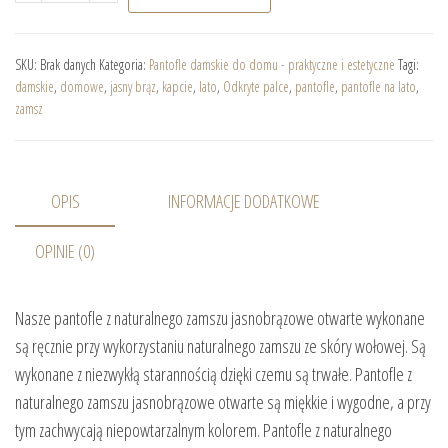
SKU:
Brak danych
Kategoria:
Pantofle damskie do domu - praktyczne i estetyczne
Tagi:
damskie
,
domowe
,
jasny brąz
,
kapcie
,
lato
,
Odkryte palce
,
pantofle
,
pantofle na lato
,
zamsz
OPIS
INFORMACJE DODATKOWE
OPINIE (0)
Nasze pantofle z naturalnego zamszu jasnobrązowe otwarte wykonane
są ręcznie przy wykorzystaniu naturalnego zamszu ze skóry wołowej. Są
wykonane z niezwykłą starannością dzięki czemu są trwałe. Pantofle z
naturalnego zamszu jasnobrązowe otwarte są miękkie i wygodne, a przy
tym zachwycają niepowtarzalnym kolorem. Pantofle z naturalnego