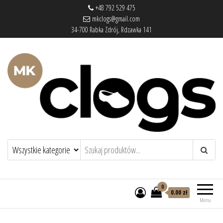
+48 792 529 475
mkclogs@gmail.com
34-700 Rabka Zdrój, Rdzawka 141
mkclogs – sklep obuwniczy
sklep obuwniczy – drewniaki, buty
medyczne, pantofle, klapki
0
0.00 zł
Menu