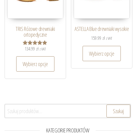
TRIS Różowe drewniaki
ASTELLA Blue drewniaki wysokie
ortopedyczne
159.99
zł
z VAT
134.99
zł
z VAT
Oceniono
Wybierz opcje
5.00
na 5
Wybierz opcje
Szukaj:
Szukaj
KATEGORIE PRODUKTÓW