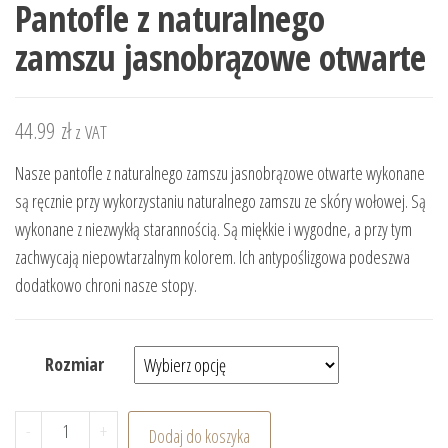
Pantofle z naturalnego
zamszu jasnobrązowe otwarte
44.99
zł
z VAT
Nasze pantofle z naturalnego zamszu jasnobrązowe otwarte wykonane
są ręcznie przy wykorzystaniu naturalnego zamszu ze skóry wołowej. Są
wykonane z niezwykłą starannością. Są miękkie i wygodne, a przy tym
zachwycają niepowtarzalnym kolorem. Ich antypoślizgowa podeszwa
dodatkowo chroni nasze stopy.
Rozmiar
ilość Pantofle z naturalnego zamszu jasnobrązowe otw
-
+
Dodaj do koszyka