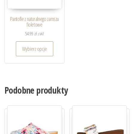
Pantofle z naturalnego zamszu
fioletowe
54.99
zł
z VAT
Wybierz opcje
Podobne produkty