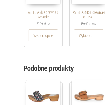
ASTELLA Blue drewniaki
ASTELLA BEIGE drewniaki
wysokie
damskie
159.99
zł
159.99
zł
z VAT
z VAT
Wybierz opcje
Wybierz opcje
Podobne produkty