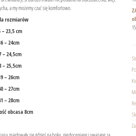
dycha, a my możemy czuć się komfortowo.
Z
o
la rozmiarów
1
 – 23,5 cm
36 – 24cm
7 – 24,5cm
St
8 – 25,5cm
Po
39 – 26cm
Ko
40 – 27cm
Mo
41 – 28cm
Re
ść obcasa 8cm
Sk
Z
zasu znajdowały się gdzieś na boku, niedoceniane i uważane za