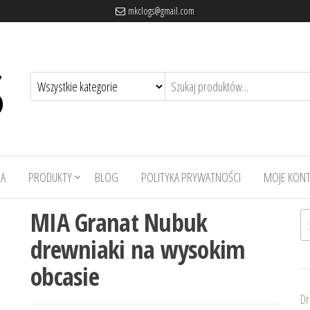
mkclogs@gmail.com
A
PRODUKTY
BLOG
POLITYKA PRYWATNOŚCI
MOJE KON
MIA Granat Nubuk
Sz
drewniaki na wysokim
obcasie
Dr