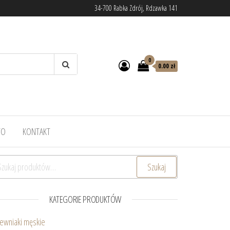
34-700 Rabka Zdrój, Rdzawka 141
0
0.00 zł
TO
KONTAKT
ukaj:
Szukaj
KATEGORIE PRODUKTÓW
ewniaki męskie