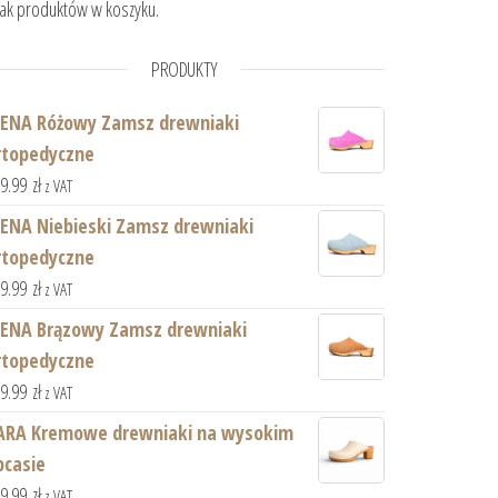
ak produktów w koszyku.
PRODUKTY
sie
IENA Różowy Zamsz drewniaki
rtopedyczne
59.99
zł
z VAT
IENA Niebieski Zamsz drewniaki
rtopedyczne
59.99
zł
z VAT
IENA Brązowy Zamsz drewniaki
rtopedyczne
59.99
zł
z VAT
ARA Kremowe drewniaki na wysokim
bcasie
59.99
zł
z VAT