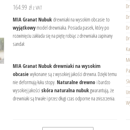
164.99
zł
Dr
z VAT
Dr
MIA Granat Nubuk
drewniaki na wysokim obcasie to
wyjątkowy
model drewniaka. Posiada pasek, który po
Dr
rozwinięciu zakłada się na piętę robiąc z drewniaka zapinany
Dr
sandał.
Ka
Mę
MIA Granat Nubuk drewniaki na wysokim
Pa
obcasie
wykonane są z wysokiej jakości drewna. Dzięki temu
Sk
nie deformują łuku stopy.
Naturalne drewno
i bardzo
wysokiej jakości
skóra naturalna nubuk
gwarantują, że
Un
drewniaki są trwałe i przez długi czas odporne na zniszczenia.
Wy