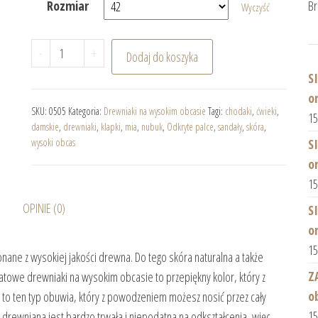
Rozmiar
Br
Wyczyść
ilość MIA Granat Nubuk drewniaki na wysokim obca
-
+
Dodaj do koszyka
S
o
SKU:
0505
Kategoria:
Drewniaki na wysokim obcasie
Tagi:
chodaki
,
ćwieki
,
1
damskie
,
drewniaki
,
klapki
,
mia
,
nubuk
,
Odkryte palce
,
sandały
,
skóra
,
wysoki obcas
S
o
1
OPINIE (0)
S
o
1
ane z wysokiej jakości drewna. Do tego skóra naturalna a także
Z
towe drewniaki na wysokim obcasie to przepiękny kolor, który z
o
e
to ten typ obuwia, który z powodzeniem możesz nosić przez cały
1
 drewniana jest bardzo trwała i niepodatna na odkształcenia, więc