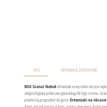
OPIS
INFORMACJE DODATKOWE
MIA Granat Nubuk
drewniaki na wysokim obcasie wykon
antypoślizgowa podeszwa gwarantują hit tego sezonu. Grana
pewnością przypadnie do gustu.
Drewniaki na obcasi
dzień, nie odczuwając napięć, ucisku i zmęczenia. Podeszwa