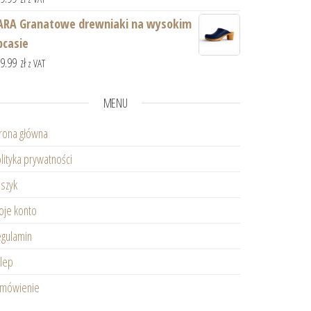
ARA Granatowe drewniaki na wysokim
bcasie
59.99
zł
z VAT
MENU
rona główna
lityka prywatności
szyk
je konto
gulamin
lep
amówienie