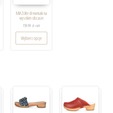
MIA Żółte drewniaki na
wysokim obcasie
159.99
zł
z VAT
Wybierz opcje