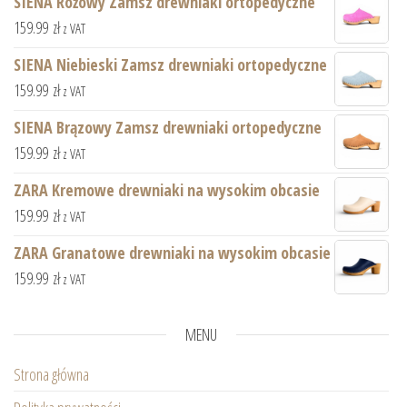
SIENA Różowy Zamsz drewniaki ortopedyczne
159.99
zł
z VAT
SIENA Niebieski Zamsz drewniaki ortopedyczne
159.99
zł
z VAT
SIENA Brązowy Zamsz drewniaki ortopedyczne
159.99
zł
z VAT
ZARA Kremowe drewniaki na wysokim obcasie
159.99
zł
z VAT
ZARA Granatowe drewniaki na wysokim obcasie
159.99
zł
z VAT
MENU
Strona główna