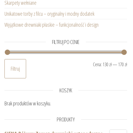
Skarpety wełniane
Unikatowe torby z filcu – oryginalny i modny dodatek
Wyjątkowe drewniaki płaskie – funkcjonalność i design
FILTRUJ PO CENIE
Ce
Ce
Cena:
130 zł
—
170 zł
Filtruj
KOSZYK
Brak produktów w koszyku.
PRODUKTY