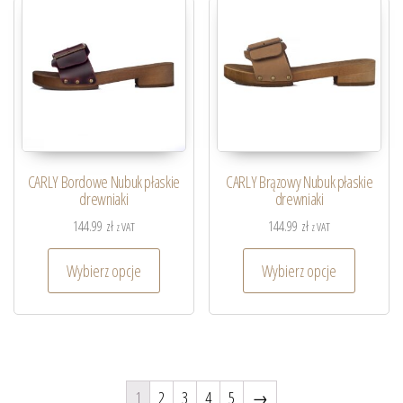
CARLY Bordowe Nubuk płaskie
CARLY Brązowy Nubuk płaskie
drewniaki
drewniaki
144.99
zł
144.99
zł
z VAT
z VAT
Wybierz opcje
Wybierz opcje
1
2
3
4
5
→