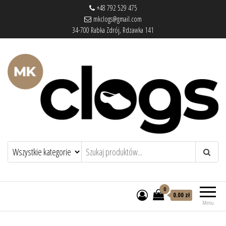
+48 792 529 475
mkclogs@gmail.com
34-700 Rabka Zdrój, Rdzawka 141
mkclogs – sklep obuwniczy
sklep obuwniczy – drewniaki, buty
medyczne, pantofle, klapki
0
0.00 zł
Menu