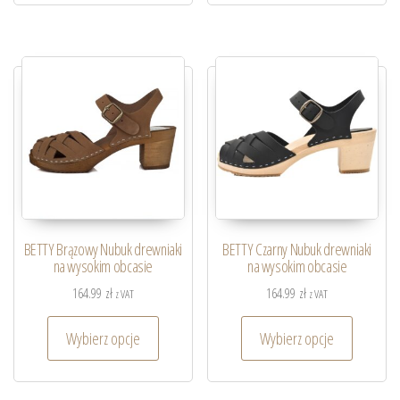
BETTY Brązowy Nubuk drewniaki
BETTY Czarny Nubuk drewniaki
na wysokim obcasie
na wysokim obcasie
164.99
zł
164.99
zł
z VAT
z VAT
Wybierz opcje
Wybierz opcje