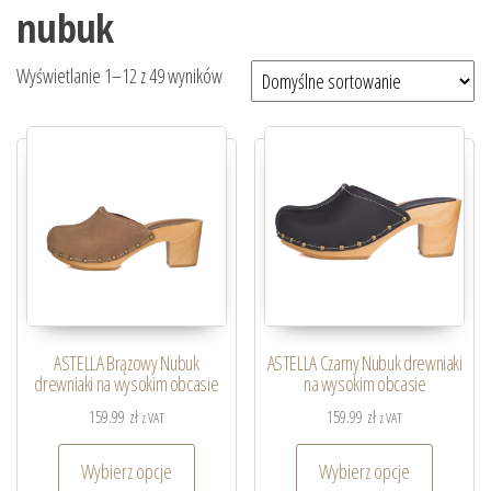
nubuk
Wyświetlanie 1–12 z 49 wyników
ASTELLA Brązowy Nubuk
ASTELLA Czarny Nubuk drewniaki
drewniaki na wysokim obcasie
na wysokim obcasie
159.99
zł
159.99
zł
z VAT
z VAT
Wybierz opcje
Wybierz opcje