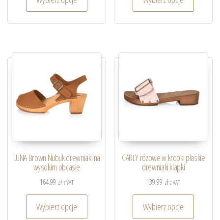
LUNA Brown Nubuk drewniaki na
CARLY różowe w kropki płaskie
wysokim obcasie
drewniaki klapki
164.99
zł
139.99
zł
z VAT
z VAT
Wybierz opcje
Wybierz opcje