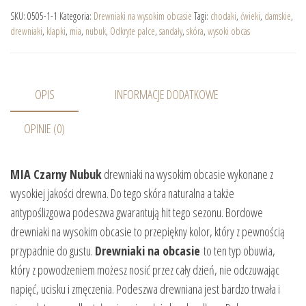
SKU:
0505-1-1
Kategoria:
Drewniaki na wysokim obcasie
Tagi:
chodaki
,
ćwieki
,
damskie
,
drewniaki
,
klapki
,
mia
,
nubuk
,
Odkryte palce
,
sandały
,
skóra
,
wysoki obcas
OPIS
INFORMACJE DODATKOWE
OPINIE (0)
MIA Czarny Nubuk
drewniaki na wysokim obcasie wykonane z
wysokiej jakości drewna. Do tego skóra naturalna a także
antypoślizgowa podeszwa gwarantują hit tego sezonu. Bordowe
drewniaki na wysokim obcasie to przepiękny kolor, który z pewnością
przypadnie do gustu.
Drewniaki na obcasie
to ten typ obuwia,
który z powodzeniem możesz nosić przez cały dzień, nie odczuwając
napięć, ucisku i zmęczenia. Podeszwa drewniana jest bardzo trwała i