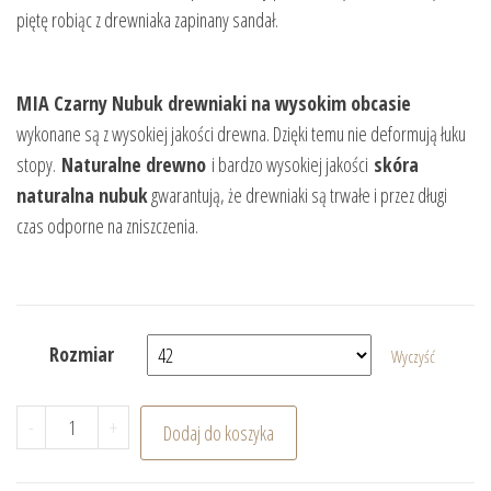
piętę robiąc z drewniaka zapinany sandał.
MIA Czarny Nubuk drewniaki na wysokim obcasie
wykonane są z wysokiej jakości drewna. Dzięki temu nie deformują łuku
stopy.
Naturalne drewno
i bardzo wysokiej jakości
skóra
naturalna nubuk
gwarantują, że drewniaki są trwałe i przez długi
czas odporne na zniszczenia.
Rozmiar
Wyczyść
ilość MIA Czarny Nubuk drewniaki na wysokim obcasie
-
+
Dodaj do koszyka