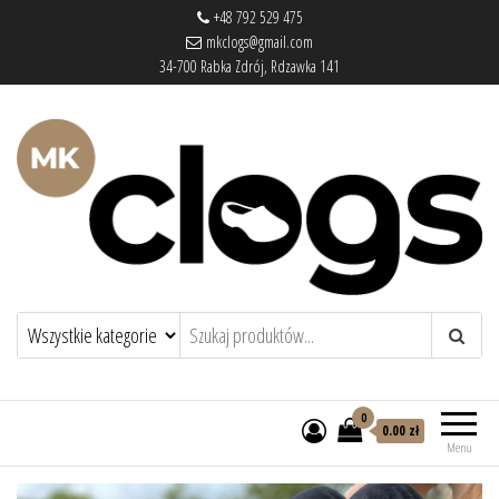
+48 792 529 475
mkclogs@gmail.com
34-700 Rabka Zdrój, Rdzawka 141
mkclogs – sklep obuwniczy
sklep obuwniczy – drewniaki, buty
medyczne, pantofle, klapki
0
0.00 zł
Menu