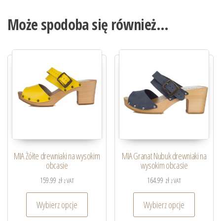
Może spodoba się również…
MIA Żółte drewniaki na wysokim
MIA Granat Nubuk drewniaki na
obcasie
wysokim obcasie
159.99
zł
164.99
zł
z VAT
z VAT
Wybierz opcje
Wybierz opcje