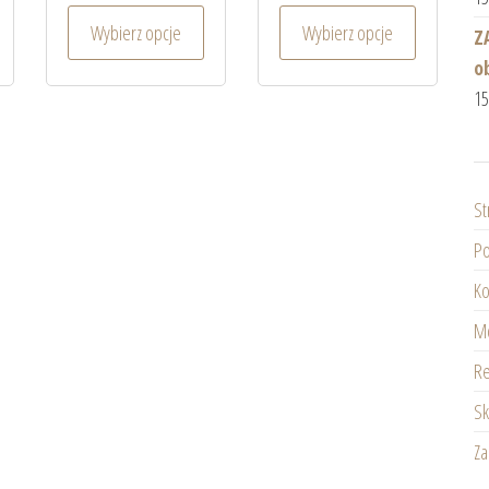
Wybierz opcje
Wybierz opcje
Z
o
1
St
Po
Ko
Mo
Re
Sk
Z