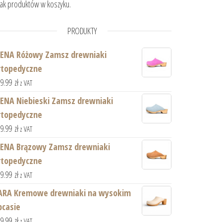
ak produktów w koszyku.
PRODUKTY
IENA Różowy Zamsz drewniaki
rtopedyczne
59.99
zł
z VAT
IENA Niebieski Zamsz drewniaki
rtopedyczne
59.99
zł
z VAT
IENA Brązowy Zamsz drewniaki
rtopedyczne
59.99
zł
z VAT
ARA Kremowe drewniaki na wysokim
bcasie
59.99
zł
z VAT