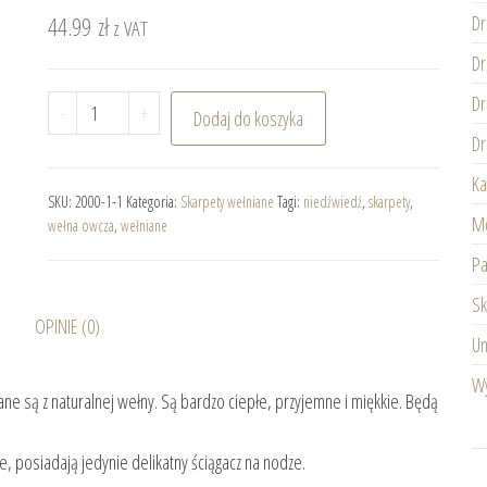
44.99
zł
Dr
z VAT
Dr
Dr
ilość Meskie skarpety z wełny owczej Niedźwiedź Po
-
+
Dodaj do koszyka
Dr
Ka
SKU:
2000-1-1
Kategoria:
Skarpety wełniane
Tagi:
niedźwiedź
,
skarpety
,
Mę
wełna owcza
,
wełniane
Pa
Sk
OPINIE (0)
Un
Wy
e są z naturalnej wełny. Są bardzo ciepłe, przyjemne i miękkie. Będą
, posiadają jedynie delikatny ściągacz na nodze.