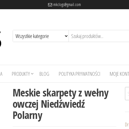
mkclogs@gmail.com
A
PRODUKTY
BLOG
POLITYKA PRYWATNOŚCI
MOJE KON
Meskie skarpety z wełny
Sz
owczej Niedźwiedź
Polarny
Dr