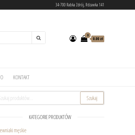
34-700 Rabka Zdrój, Rdzawka 141
0
0.00 zł
TO
KONTAKT
ukaj:
Szukaj
KATEGORIE PRODUKTÓW
ewniaki męskie