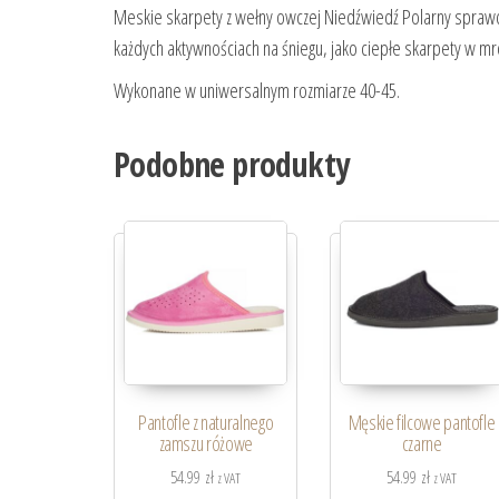
Meskie skarpety z wełny owczej Niedźwiedź Polarny sprawdz
każdych aktywnościach na śniegu, jako ciepłe skarpety w mro
Wykonane w uniwersalnym rozmiarze 40-45.
Podobne produkty
Pantofle z naturalnego
Męskie filcowe pantofle
zamszu różowe
czarne
54.99
zł
54.99
zł
z VAT
z VAT