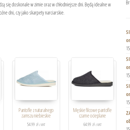
Br
ą się doskonale w zimie oraz w chłodniejsze dni. Będą idealne w
źne dni, czy jako skarpety narciarskie.
S
o
1
S
o
1
S
o
1
Pantofle z naturalnego
Męskie filcowe pantofle
Z
zamszu niebieskie
czarne ocieplane
o
54.99
zł
64.99
zł
z VAT
z VAT
1