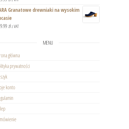
ARA Granatowe drewniaki na wysokim
bcasie
59.99
zł
z VAT
MENU
rona główna
lityka prywatności
szyk
je konto
gulamin
lep
amówienie