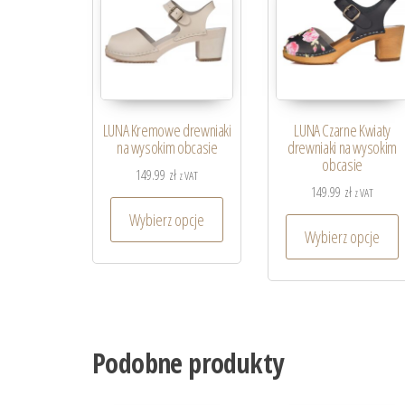
LUNA Kremowe drewniaki
LUNA Czarne Kwiaty
na wysokim obcasie
drewniaki na wysokim
obcasie
149.99
zł
z VAT
149.99
zł
z VAT
Wybierz opcje
Wybierz opcje
Podobne produkty