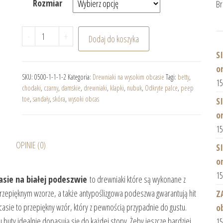
Rozmiar
Br
ilość BETTY Czarny Nubuk drewniaki na wysokim obc
-
+
Dodaj do koszyka
S
o
SKU:
0500-1-1-1-2
Kategoria:
Drewniaki na wysokim obcasie
Tagi:
betty
,
1
chodaki
,
czarny
,
damskie
,
drewniaki
,
klapki
,
nubuk
,
Odkryte palce
,
peep
toe
,
sandały
,
skóra
,
wysoki obcas
S
o
1
OPINIE (0)
S
o
1
sie na białej podeszwie
to drewniaki które są wykonane z
 przepięknym wzorze, a także antypoślizgowa podeszwa gwarantują hit
Z
sie to przepiękny wzór, który z pewnością przypadnie do gustu.
o
buty idealnie dopasują się do każdej stopy. Żeby jeszcze bardziej
1