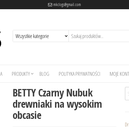
mkclogs@gmail.com
A
PRODUKTY
BLOG
POLITYKA PRYWATNOŚCI
MOJE KON
BETTY Czarny Nubuk
Sz
drewniaki na wysokim
obcasie
Dr