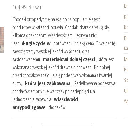
164.99
zł
Dr
z VAT
Dr
Chodaki ortopedyczne należą do najpopularniejszych
produktów w kategorii obuwia. Chodaki charakteryzują się
Dr
kilkoma doskonałymi właściwościami. Jednym z nich
Dr
jest
długie życie w
porównaniu z niską ceną. Trwałość tę
Ka
zawdzięczamy wysokiej jakości wykonaniu oraz
Mę
zastosowanemu
materiałowi dolnej części
, która jest
wykonana z wysokiej jakości drewna olchowego. Po dolnej
Pa
części chodaków znajduje się podeszwa wykonana z twardej
Sk
gumy,
która jest ząbkowana
. Radełkowana podeszwa
Un
chodaków amortyzuje wstrząsy po nadepnięciu, a
jednocześnie zapewnia
właściwości
Wy
antypoślizgowe
chodaków