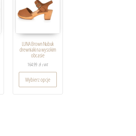
LUNA Brown Nubuk
drewniaki na wysokim
obcasie
164.99
zł
z VAT
Wybierz opcje