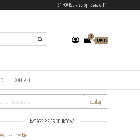
34-700 Rabka Zdrój, Rdzawka 141
0
0.00 zł
TO
KONTAKT
ukaj:
Szukaj
KATEGORIE PRODUKTÓW
ewniaki męskie