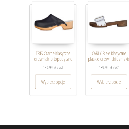
TRIS Czarne Klasyczne
CARLY Białe Klasyczne
drewniaki ortopedyczne
płaskie drewniaki damski
134.99
zł
139.99
zł
z VAT
z VAT
Wybierz opcje
Wybierz opcje