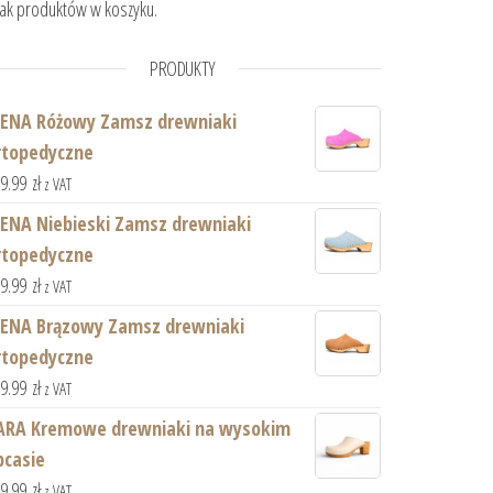
ak produktów w koszyku.
PRODUKTY
asie
IENA Różowy Zamsz drewniaki
rtopedyczne
59.99
zł
z VAT
IENA Niebieski Zamsz drewniaki
rtopedyczne
59.99
zł
z VAT
IENA Brązowy Zamsz drewniaki
rtopedyczne
59.99
zł
z VAT
ARA Kremowe drewniaki na wysokim
bcasie
59.99
zł
z VAT