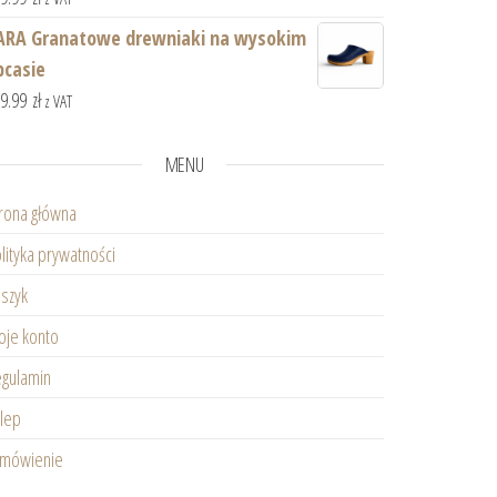
ARA Granatowe drewniaki na wysokim
bcasie
59.99
zł
z VAT
MENU
rona główna
lityka prywatności
szyk
je konto
gulamin
lep
amówienie