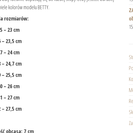
wiele kolorów modelu BETTY.
Z
o
la rozmiarów:
1
5 – 23 cm
 – 23,5 cm
7 – 24 cm
St
 – 24,7 cm
Po
 – 25,5 cm
Ko
0 – 26 cm
Mo
1 – 27 cm
Re
 – 27,5 cm
Sk
Z
ść obcasa: 7 cm