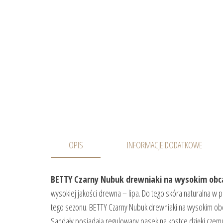
OPIS
INFORMACJE DODATKOWE
BETTY Czarny Nubuk drewniaki na wysokim obca
wysokiej jakości drewna – lipa. Do tego skóra naturalna w
tego sezonu. BETTY Czarny Nubuk drewniaki na wysokim obca
Sandały posiadają regulowany pasek na kostce dzięki czemu 