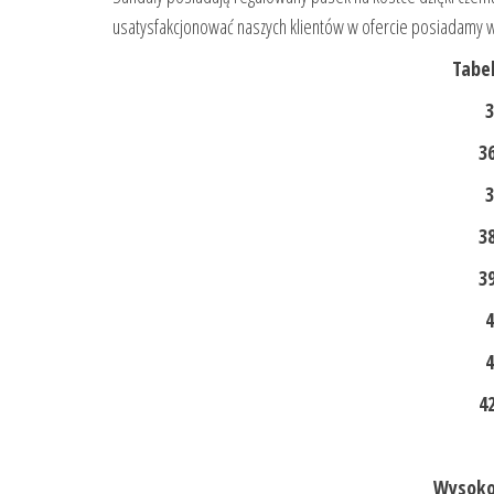
usatysfakcjonować naszych klientów w ofercie posiadamy 
Tabe
3
36
3
38
39
4
4
42
Wysoko