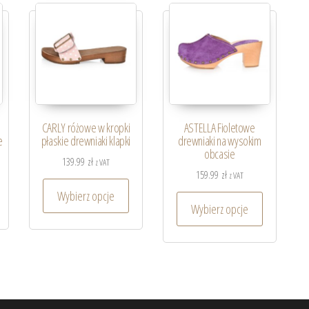
CARLY różowe w kropki
ASTELLA Fioletowe
e
płaskie drewniaki klapki
drewniaki na wysokim
obcasie
139.99
zł
z VAT
159.99
zł
z VAT
Wybierz opcje
Wybierz opcje