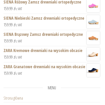
SIENA Różowy Zamsz drewniaki ortopedyczne
159.99
zł
z VAT
SIENA Niebieski Zamsz drewniaki ortopedyczne
159.99
zł
z VAT
SIENA Brązowy Zamsz drewniaki ortopedyczne
159.99
zł
z VAT
ZARA Kremowe drewniaki na wysokim obcasie
159.99
zł
z VAT
ZARA Granatowe drewniaki na wysokim obcasie
159.99
zł
z VAT
MENU
Strona główna