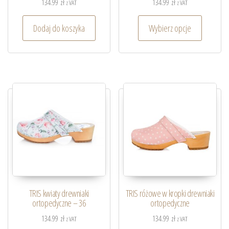
134.99
zł
134.99
zł
z VAT
z VAT
Dodaj do koszyka
Wybierz opcje
TRIS kwiaty drewniaki
TRIS różowe w kropki drewniaki
ortopedyczne – 36
ortopedyczne
134.99
zł
134.99
zł
z VAT
z VAT