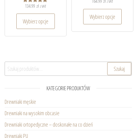
164.99
zł
z VAT
134.99
zł
z VAT
Oceniono
5.00
Wybierz opcje
na 5
Wybierz opcje
Szukaj:
Szukaj
KATEGORIE PRODUKTÓW
Drewniaki męskie
Drewniaki na wysokim obcasie
Drewniaki ortopedyczne – doskonałe na co dzień
Drewniaki PU