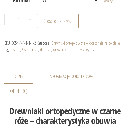
Rozmiar
Wyczyść
ilość TRIS Czarne Róże i Czarny Spód drewniaki ortopedy
-
+
Dodaj do koszyka
SKU:
0054-1-1-1-1-1-2
Kategoria:
Drewniaki ortopedyczne – doskonałe na co dzień
Tagi:
czarne
,
Czarne róże
,
damskie
,
drewniaki
,
ortopedyczne
,
tris
OPIS
INFORMACJE DODATKOWE
OPINIE (0)
Drewniaki ortopedyczne w czarne
róże – charakterystyka obuwia