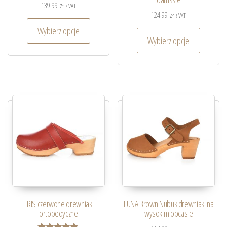
139.99
zł
z VAT
124.99
zł
z VAT
Wybierz opcje
Wybierz opcje
TRIS czerwone drewniaki
LUNA Brown Nubuk drewniaki na
ortopedyczne
wysokim obcasie