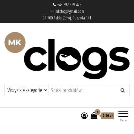
+48 792 529 475
mkclogs@gmail.com
34-700 Rabka Zdrój, Rdzawka 141
mkclogs – sklep obuwniczy
sklep obuwniczy – drewniaki, buty
medyczne, pantofle, klapki
0
0.00 zł
Menu