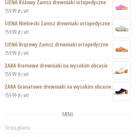
SIENA Różowy Zamsz drewniaki ortopedyczne
159.99
zł
z VAT
SIENA Niebieski Zamsz drewniaki ortopedyczne
159.99
zł
z VAT
SIENA Brązowy Zamsz drewniaki ortopedyczne
159.99
zł
z VAT
ZARA Kremowe drewniaki na wysokim obcasie
159.99
zł
z VAT
ZARA Granatowe drewniaki na wysokim obcasie
159.99
zł
z VAT
MENU
Strona główna