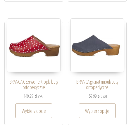
BRANCA Czerwone Kropki buty
BRANCA granat nubuk buty
ortopedyczne
ortopedyczne
149.99
zł
159.99
zł
z VAT
z VAT
Wybierz opcje
Wybierz opcje