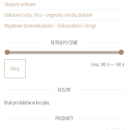
Skarpety wełniane
Unikatowe torby z filcu – oryginalny i modny dodatek
Wyjątkowe drewniaki płaskie – funkcjonalność i design
FILTRUJ PO CENIE
Ce
Ce
Cena:
140 zł
—
160 zł
Filtruj
KOSZYK
Brak produktów w koszyku.
PRODUKTY