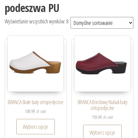
podeszwa PU
Wyświetlanie wszystkich wyników: 8
BRANCA Białe buty ortopedyczne
BRANCA Bordowy Nubuk buty
ortopedyczne
149.99
zł
z VAT
159.99
zł
z VAT
Wybierz opcje
Wybierz opcje