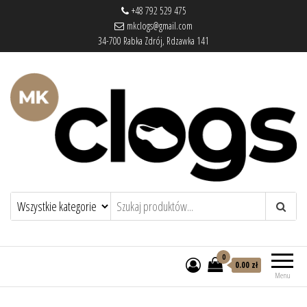
+48 792 529 475
mkclogs@gmail.com
34-700 Rabka Zdrój, Rdzawka 141
mkclogs – sklep obuwniczy
sklep obuwniczy – drewniaki, buty
medyczne, pantofle, klapki
0
0.00 zł
Menu