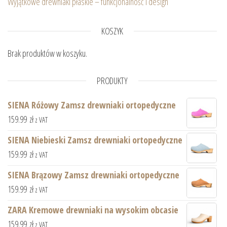
Wyjątkowe drewniaki płaskie – funkcjonalność i design
KOSZYK
Brak produktów w koszyku.
PRODUKTY
SIENA Różowy Zamsz drewniaki ortopedyczne
159.99
zł
z VAT
SIENA Niebieski Zamsz drewniaki ortopedyczne
159.99
zł
z VAT
SIENA Brązowy Zamsz drewniaki ortopedyczne
159.99
zł
z VAT
ZARA Kremowe drewniaki na wysokim obcasie
159.99
zł
z VAT