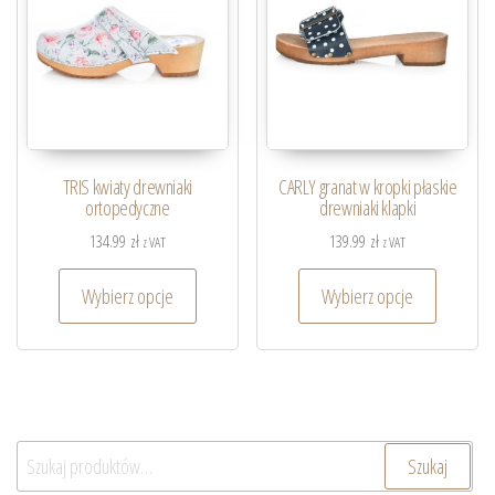
TRIS kwiaty drewniaki
CARLY granat w kropki płaskie
ortopedyczne
drewniaki klapki
134.99
zł
139.99
zł
z VAT
z VAT
Wybierz opcje
Wybierz opcje
Szukaj:
Szukaj