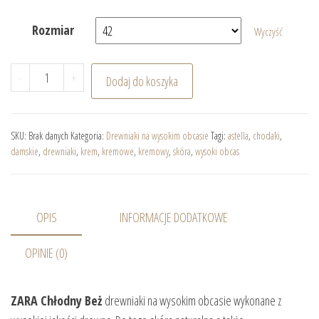
Rozmiar
Wyczyść
ilość ZARA Chłodny Beż drewniaki na wysokim obcasie
-
+
Dodaj do koszyka
SKU:
Brak danych
Kategoria:
Drewniaki na wysokim obcasie
Tagi:
astella
,
chodaki
,
damskie
,
drewniaki
,
krem
,
kremowe
,
kremowy
,
skóra
,
wysoki obcas
OPIS
INFORMACJE DODATKOWE
OPINIE (0)
ZARA Chłodny Beż
drewniaki na wysokim obcasie wykonane z