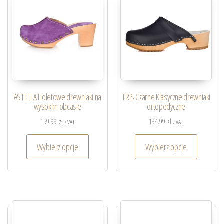
ASTELLA Fioletowe drewniaki na
TRIS Czarne Klasyczne drewniaki
wysokim obcasie
ortopedyczne
159.99
zł
134.99
zł
z VAT
z VAT
Wybierz opcje
Wybierz opcje