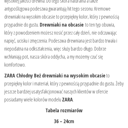
wysokiej jakości drewna. Do tego skóra naturalna a także
antypoślizgowa podeszwa gwarantują hit tego sezonu. Kremowe
drewniaki na wysokim obcasie to przepiękny kolor, który z pewnością
przypadnie do gustu.
Drewniaki na obcasie
to ten typ obuwia,
który z powodzeniem możesz nosić przez cały dzień, nie odczuwając
napięć, ucisku i zmęczenia. Podeszwa drewniana jest bardzo trwała i
niepodatna na odkształcenia, więc służy bardzo długo. Dobrze
wchłaniają pot, nasza skóra oddycha, a my możemy czuć się
komfortowo.
ZARA Chłodny Beż drewniaki na wysokim obcasie
to
przepiękny kolor i materiał, który z pewnością przypadnie do gustu. Żeby
jeszcze bardziej usatysfakcjonować naszych klientów w ofercie
posiadamy wiele kolorów modelu
ZARA
.
Tabela rozmiarów
36 – 24cm