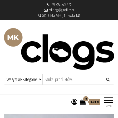
+48 792 529 475
mkclogs@gmail.com
34-700 Rabka Zdrój, Rdzawka 141
mkclogs – sklep obuwniczy
sklep obuwniczy – drewniaki, buty
medyczne, pantofle, klapki
0
0.00 zł
Menu