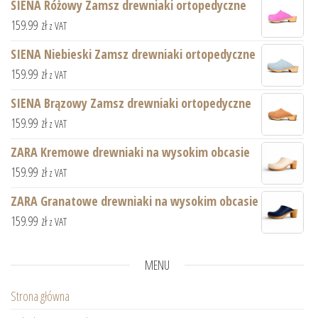
SIENA Różowy Zamsz drewniaki ortopedyczne
159.99
zł
z VAT
SIENA Niebieski Zamsz drewniaki ortopedyczne
159.99
zł
z VAT
SIENA Brązowy Zamsz drewniaki ortopedyczne
159.99
zł
z VAT
ZARA Kremowe drewniaki na wysokim obcasie
159.99
zł
z VAT
ZARA Granatowe drewniaki na wysokim obcasie
159.99
zł
z VAT
MENU
Strona główna