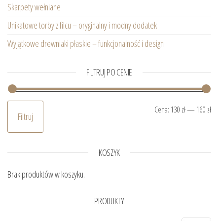
Skarpety wełniane
Unikatowe torby z filcu – oryginalny i modny dodatek
Wyjątkowe drewniaki płaskie – funkcjonalność i design
FILTRUJ PO CENIE
Ce
Ce
Cena:
130 zł
—
160 zł
Filtruj
KOSZYK
Brak produktów w koszyku.
PRODUKTY