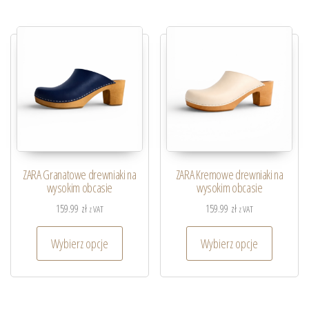
ZARA Granatowe drewniaki na
ZARA Kremowe drewniaki na
wysokim obcasie
wysokim obcasie
159.99
zł
159.99
zł
z VAT
z VAT
Wybierz opcje
Wybierz opcje