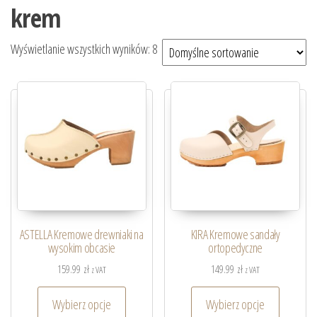
krem
Wyświetlanie wszystkich wyników: 8
ASTELLA Kremowe drewniaki na
KIRA Kremowe sandały
wysokim obcasie
ortopedyczne
159.99
zł
149.99
zł
z VAT
z VAT
Wybierz opcje
Wybierz opcje