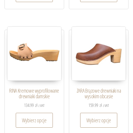
RINA Kremowe wyprofilowane
ZARA Brązowe drewniaki na
drewniaki damskie
wysokim obcasie
134.99
zł
159.99
zł
z VAT
z VAT
Wybierz opcje
Wybierz opcje