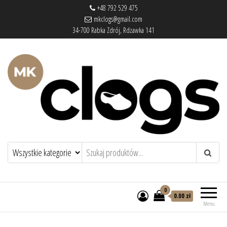
+48 792 529 475
mkclogs@gmail.com
34-700 Rabka Zdrój, Rdzawka 141
mkclogs – sklep obuwniczy
sklep obuwniczy – drewniaki, buty
medyczne, pantofle, klapki
0
0.00 zł
Menu