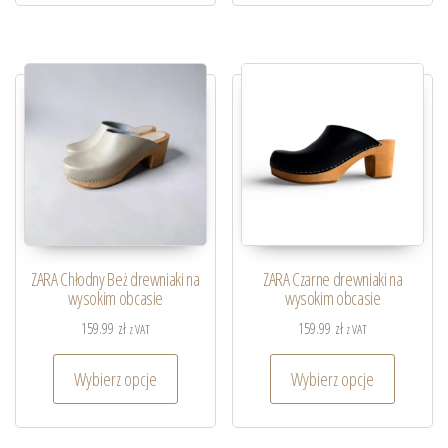
ZARA Chłodny Beż drewniaki na
ZARA Czarne drewniaki na
wysokim obcasie
wysokim obcasie
159.99
zł
159.99
zł
z VAT
z VAT
Wybierz opcje
Wybierz opcje