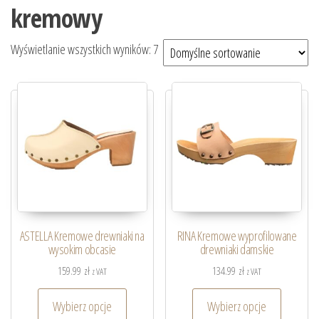
kremowy
Wyświetlanie wszystkich wyników: 7
ASTELLA Kremowe drewniaki na
RINA Kremowe wyprofilowane
wysokim obcasie
drewniaki damskie
159.99
zł
134.99
zł
z VAT
z VAT
Wybierz opcje
Wybierz opcje