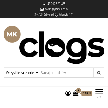
+48 792 529 475
mkclogs@gmail.com
34-700 Rabka Zdrój, Rdzawka 141
mkclogs – sklep obuwniczy
sklep obuwniczy – drewniaki, buty
medyczne, pantofle, klapki
0
0.00 zł
Menu