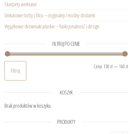
Skarpety wełniane
Unikatowe torby z filcu – oryginalny i modny dodatek
Wyjątkowe drewniaki płaskie – funkcjonalność i design
FILTRUJ PO CENIE
Ce
Ce
Cena:
130 zł
—
160 zł
Filtruj
KOSZYK
Brak produktów w koszyku.
PRODUKTY