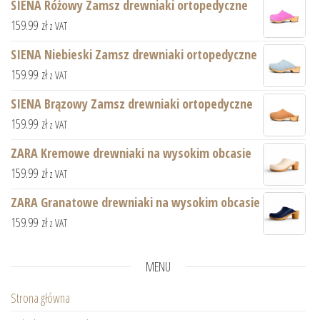
SIENA Różowy Zamsz drewniaki ortopedyczne
159.99
zł
z VAT
SIENA Niebieski Zamsz drewniaki ortopedyczne
159.99
zł
z VAT
SIENA Brązowy Zamsz drewniaki ortopedyczne
159.99
zł
z VAT
ZARA Kremowe drewniaki na wysokim obcasie
159.99
zł
z VAT
ZARA Granatowe drewniaki na wysokim obcasie
159.99
zł
z VAT
MENU
Strona główna