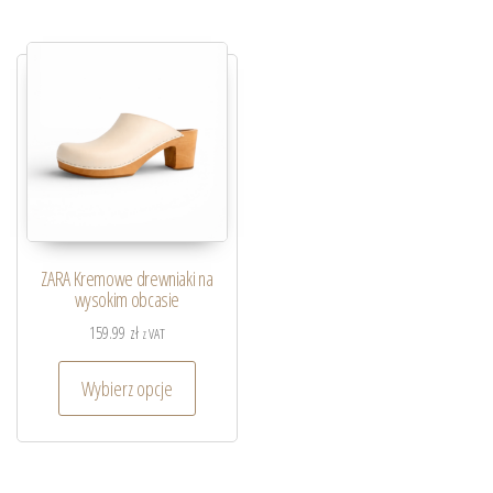
ZARA Kremowe drewniaki na
wysokim obcasie
159.99
zł
z VAT
Wybierz opcje