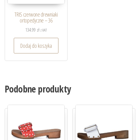
TRIS czerwone drewniaki
ortopedyczne – 36
134.99
zł
z VAT
Dodaj do koszyka
Podobne produkty