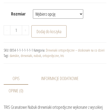
Rozmiar
ilość TRIS Granatowe Nubuk drewniaki ortopedyczne
-
+
Dodaj do koszyka
SKU:
0054-1-1-1-1-1-1-1
Kategoria:
Drewniaki ortopedyczne – doskonałe na co dzień
Tagi:
damskie
,
drewniaki
,
nubuk
,
ortopedyczne
,
tris
OPIS
INFORMACJE DODATKOWE
OPINIE (0)
TRIS Granatowe Nubuk drewniaki ortopedyczne wykonane z wysokiej