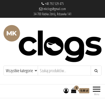
+48 792 529 475
mkclogs@gmail.com
34-700 Rabka Zdrój, Rdzawka 141
mkclogs – sklep obuwniczy
sklep obuwniczy – drewniaki, buty
medyczne, pantofle, klapki
0
0.00 zł
Menu