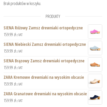
Brak produktów w koszyku.
PRODUKTY
SIENA Różowy Zamsz drewniaki ortopedyczne
159.99
zł
z VAT
SIENA Niebieski Zamsz drewniaki ortopedyczne
159.99
zł
z VAT
SIENA Brązowy Zamsz drewniaki ortopedyczne
159.99
zł
z VAT
ZARA Kremowe drewniaki na wysokim obcasie
159.99
zł
z VAT
ZARA Granatowe drewniaki na wysokim obcasie
159.99
zł
z VAT