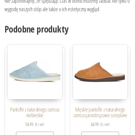
Nie zapominajmy, że spędzając czas w domu możemy zadbać nie tylko o
wygodę naszych stóp ale także o ich estetyczny wygląd.
Podobne produkty
Pantofle z naturalnego zamszu
Męskie pantofle z naturalnego
niebieskie
zamszu jasnobrązowe ocieplane
54.99
zł
64.99
zł
z VAT
z VAT