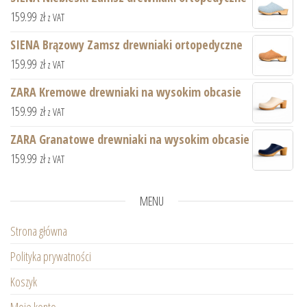
159.99
zł
z VAT
SIENA Brązowy Zamsz drewniaki ortopedyczne
159.99
zł
z VAT
ZARA Kremowe drewniaki na wysokim obcasie
159.99
zł
z VAT
ZARA Granatowe drewniaki na wysokim obcasie
159.99
zł
z VAT
MENU
Strona główna
Polityka prywatności
Koszyk