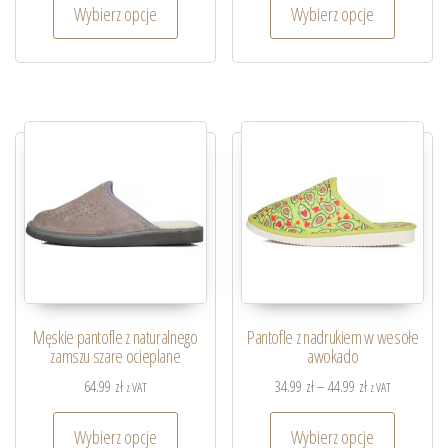
Wybierz opcje
Wybierz opcje
Męskie pantofle z naturalnego
Pantofle z nadrukiem w wesołe
zamszu szare ocieplane
awokado
64.99
zł
34.99
zł
–
44.99
zł
z VAT
z VAT
Wybierz opcje
Wybierz opcje