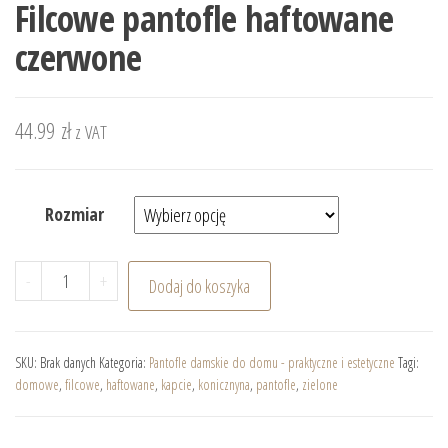
Filcowe pantofle haftowane
czerwone
44.99
zł
z VAT
Rozmiar
ilość Filcowe pantofle haftowane czerwone
-
+
Dodaj do koszyka
SKU:
Brak danych
Kategoria:
Pantofle damskie do domu - praktyczne i estetyczne
Tagi:
domowe
,
filcowe
,
haftowane
,
kapcie
,
konicznyna
,
pantofle
,
zielone