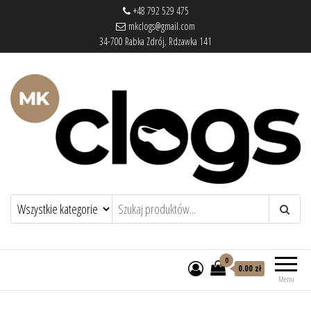
+48 792 529 475
mkclogs@gmail.com
34-700 Rabka Zdrój, Rdzawka 141
mkclogs – sklep obuwniczy
sklep obuwniczy – drewniaki, buty
medyczne, pantofle, klapki
0
0.00 zł
Menu