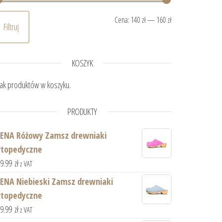
Cena min.
Cena maks.
Cena:
140 zł
—
160 zł
Filtruj
KOSZYK
ak produktów w koszyku.
PRODUKTY
IENA Różowy Zamsz drewniaki
rtopedyczne
59.99
zł
z VAT
IENA Niebieski Zamsz drewniaki
rtopedyczne
59.99
zł
z VAT