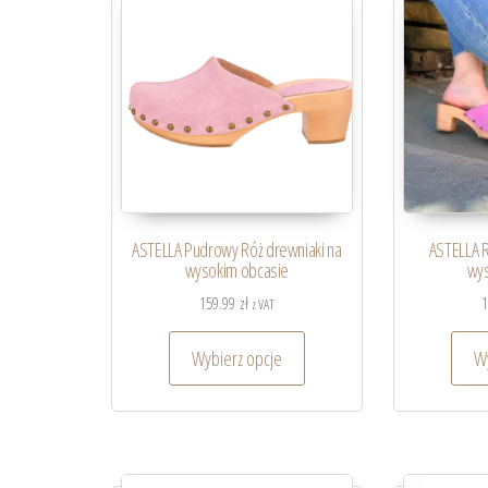
ASTELLA Pudrowy Róż drewniaki na
ASTELLA 
wysokim obcasie
wys
159.99
zł
z VAT
Wybierz opcje
Wy