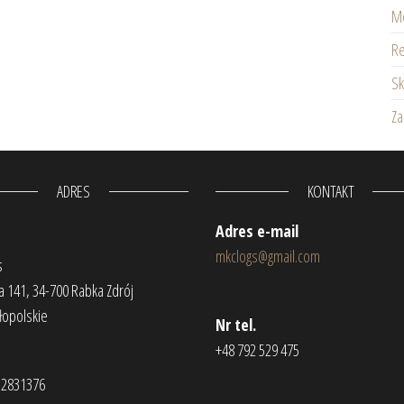
Mo
Re
Sk
Z
ADRES
KONTAKT
Adres e-mail
mkclogs@gmail.com
s
 141, 34-700 Rabka Zdrój
łopolskie
Nr tel.
+48 792 529 475
52831376