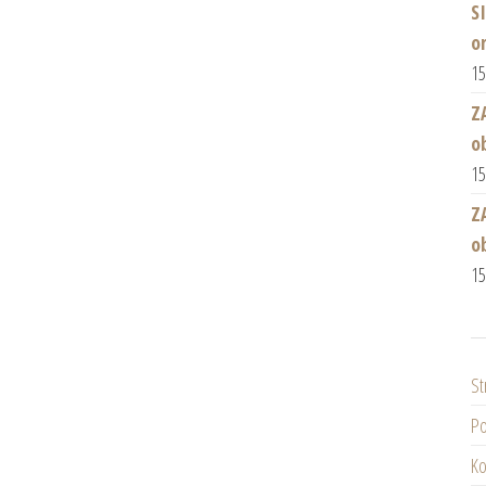
S
o
1
Z
o
1
Z
o
1
St
Po
Ko