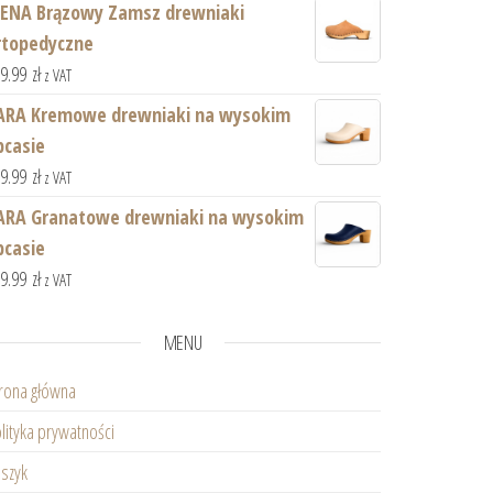
IENA Brązowy Zamsz drewniaki
rtopedyczne
59.99
zł
z VAT
ARA Kremowe drewniaki na wysokim
bcasie
59.99
zł
z VAT
ARA Granatowe drewniaki na wysokim
bcasie
59.99
zł
z VAT
MENU
rona główna
lityka prywatności
szyk