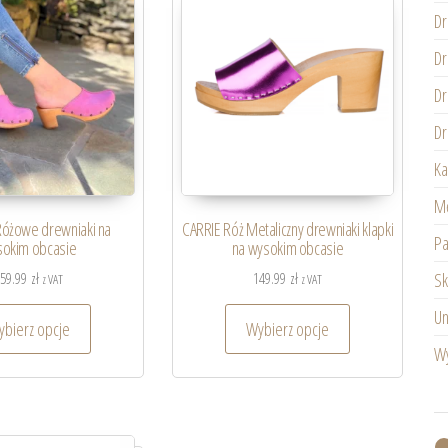
Dr
Dr
Dr
Dr
Ka
Mę
Różowe drewniaki na
CARRIE Róż Metaliczny drewniaki klapki
Pa
okim obcasie
na wysokim obcasie
159.99
zł
149.99
zł
Sk
z VAT
z VAT
Un
bierz opcje
Wybierz opcje
Wy