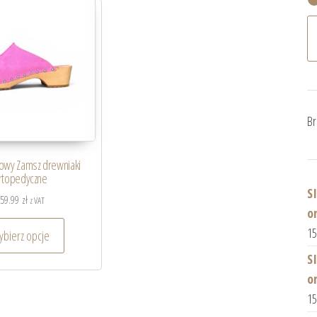
Br
owy Zamsz drewniaki
rtopedyczne
S
159.99
zł
z VAT
o
1
bierz opcje
S
o
1