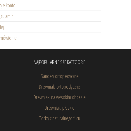
je konto
gulamin
lep
amówienie
NAJPOPULARNIEJSZE KATEGORIE
Sandały ortopedyczne
Drewniaki ortopedyczne
Drewniaki na wysokim obcasie
Drewniaki płaskie
Torby z naturalnego filcu