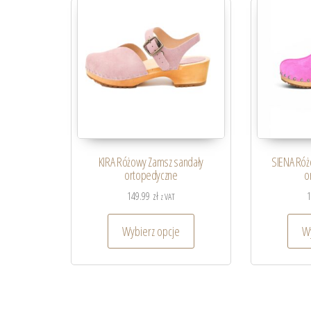
KIRA Różowy Zamsz sandały
SIENA Róż
ortopedyczne
o
149.99
zł
z VAT
Wybierz opcje
Wy