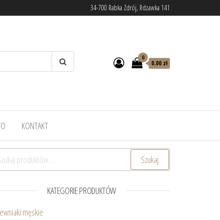
34-700 Rabka Zdrój, Rdzawka 141
0
0.00 zł
TO
KONTAKT
ukaj:
Szukaj
KATEGORIE PRODUKTÓW
ewniaki męskie