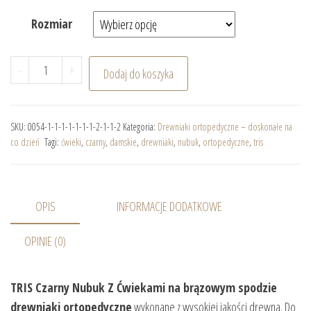
Rozmiar
ilość TRIS Czarny Nubuk Z Ćwiekami na brązowym spodz
-
+
Dodaj do koszyka
SKU:
0054-1-1-1-1-1-1-1-2-1-1-2
Kategoria:
Drewniaki ortopedyczne – doskonałe na
co dzień
Tagi:
ćwieki
,
czarny
,
damskie
,
drewniaki
,
nubuk
,
ortopedyczne
,
tris
OPIS
INFORMACJE DODATKOWE
OPINIE (0)
TRIS Czarny Nubuk Z Ćwiekami na brązowym spodzie
drewniaki ortopedyczne
wykonane z wysokiej jakości drewna. Do