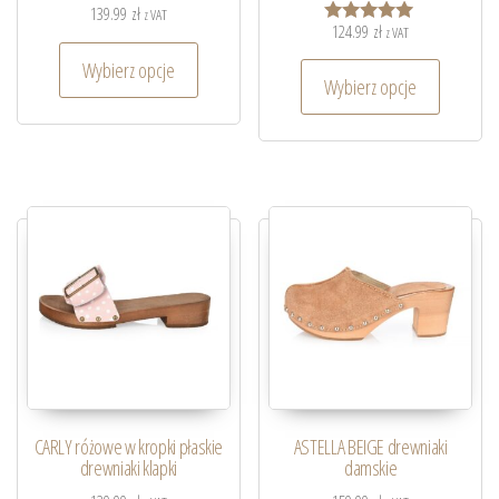
139.99
zł
z VAT
124.99
zł
z VAT
Oceniono
5.00
Wybierz opcje
na 5
Wybierz opcje
CARLY różowe w kropki płaskie
ASTELLA BEIGE drewniaki
drewniaki klapki
damskie