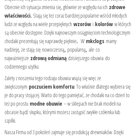
Obecnie ich sytuacja zmienia się, głównie ze względu na ich
zdrowe
właściwości.
Stają się też coraz bardziej popularne wśród młodych
ludzi ze względu na wiele przepięknych
wzorów
i
kolorów
w których
są obecnie dostępne. Dzięki najnowszym osiągnięciom technologicznym
chodaki prezentują się naprawdę pięknie
.
W
mkclogs
mamy
nadzieję, że stają się
nowoczesną
,
popularną
,
ale co
najważniejsze
zdrową odmianą
dzisiejszego obuwia do
codziennego użytku.
Zalety z noszenia tego rodzaju obuwia wiążą się więc ze
zwiększonym
poczuciem komfortu
. To właśnie dlatego wybiera się
je do pracy stojącej. Warto do tego pamiętać, że chodaki na co dzień to
też po prostu
modne obuwie
– w sklepach nie brak modeli na
obcasie bądź słupku, którymi możesz zastąpić zwykłe czółenka lub
szpilki.
Nasza Firma od 3 pokoleń zajmuje się produkcją drewniaków. Dzięki