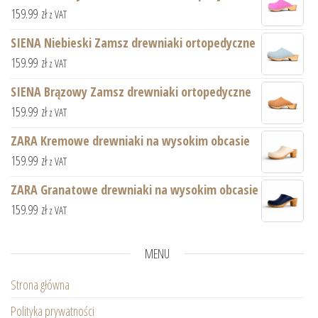
159.99
zł
z VAT
SIENA Niebieski Zamsz drewniaki ortopedyczne
159.99
zł
z VAT
SIENA Brązowy Zamsz drewniaki ortopedyczne
159.99
zł
z VAT
ZARA Kremowe drewniaki na wysokim obcasie
159.99
zł
z VAT
ZARA Granatowe drewniaki na wysokim obcasie
159.99
zł
z VAT
MENU
Strona główna
Polityka prywatności