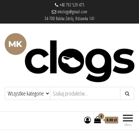
+48 792 529 475
mkclogs@gmail.com
34-700 Rabka Zdrój, Rdzawka 141
mkclogs – sklep obuwniczy
sklep obuwniczy – drewniaki, buty
medyczne, pantofle, klapki
0
0.00 zł
Menu