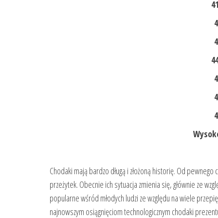
41
4
4
44
4
4
4
Wysoko
Chodaki mają bardzo długą i złożoną historię. Od pewnego c
przeżytek. Obecnie ich sytuacja zmienia się, głównie ze wzg
popularne wśród młodych ludzi ze względu na wiele przepi
najnowszym osiągnięciom technologicznym chodaki prezentu