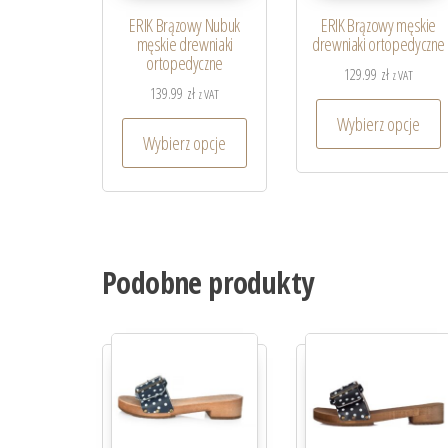
ERIK Brązowy Nubuk
ERIK Brązowy męskie
męskie drewniaki
drewniaki ortopedyczne
ortopedyczne
129.99
zł
z VAT
139.99
zł
z VAT
Wybierz opcje
Wybierz opcje
Podobne produkty