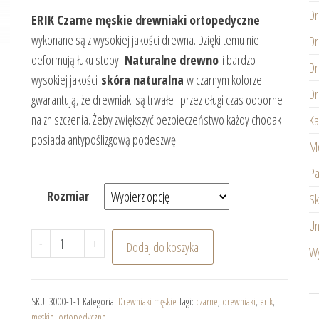
Dr
ERIK Czarne męskie drewniaki ortopedyczne
wykonane są z wysokiej jakości drewna. Dzięki temu nie
Dr
deformują łuku stopy.
Naturalne drewno
i bardzo
Dr
wysokiej jakości
skóra naturalna
w czarnym kolorze
Dr
gwarantują, że drewniaki są trwałe i przez długi czas odporne
na zniszczenia. Żeby zwiększyć bezpieczeństwo każdy chodak
Ka
posiada antypoślizgową podeszwę.
Mę
Pa
Rozmiar
Sk
Un
ilość ERIK Czarne męskie drewniaki ortopedyczne
-
+
Dodaj do koszyka
Wy
SKU:
3000-1-1
Kategoria:
Drewniaki męskie
Tagi:
czarne
,
drewniaki
,
erik
,
męskie
,
ortopedyczne