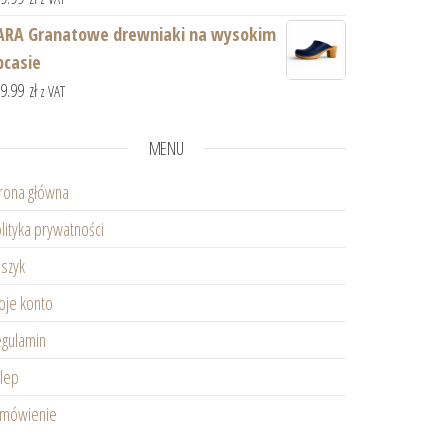
ARA Granatowe drewniaki na wysokim
bcasie
59.99
zł
z VAT
MENU
rona główna
lityka prywatności
szyk
je konto
gulamin
lep
amówienie