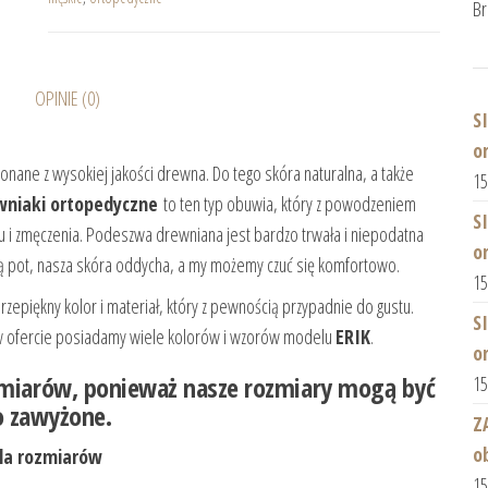
Br
OPINIE (0)
S
o
nane z wysokiej jakości drewna. Do tego skóra naturalna, a także
1
wniaki ortopedyczne
to ten typ obuwia, który z powodzeniem
S
ku i zmęczenia. Podeszwa drewniana jest bardzo trwała i niepodatna
o
ają pot, nasza skóra oddycha, a my możemy czuć się komfortowo.
1
rzepiękny kolor i materiał, który z pewnością przypadnie do gustu.
S
 w ofercie posiadamy wiele kolorów i wzorów modelu
ERIK
.
o
miarów, ponieważ nasze rozmiary mogą być
1
o zawyżone.
Z
o
la rozmiarów
1