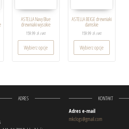
ASTELLA Navy Blue
ASTELLA BEIGE drewniaki
e
drewniaki wysokie
damskie
159.99
zł
159.99
zł
z VAT
z VAT
Wybierz opcje
Wybierz opcje
ADRES
KONTAKT
Adres e-mail
mkclogs@gmail.com
s