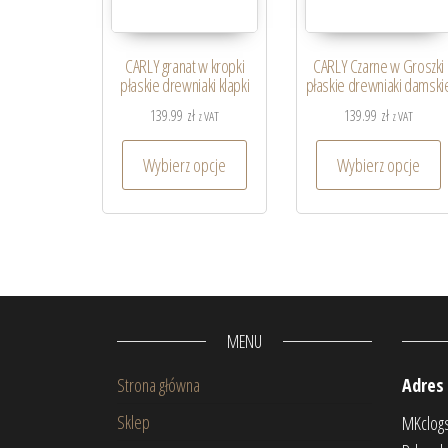
CARLY granat w kropki
CARLY Czarne w Groszki
płaskie drewniaki klapki
płaskie drewniaki damski
139.99
zł
139.99
zł
z VAT
z VAT
Wybierz opcje
Wybierz opcje
MENU
Strona główna
Adres
Sklep
MKclog