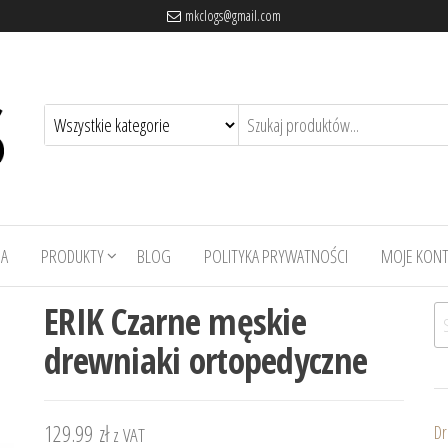
mkclogs@gmail.com
A
PRODUKTY
BLOG
POLITYKA PRYWATNOŚCI
MOJE KON
ERIK Czarne męskie
Sz
drewniaki ortopedyczne
129.99
zł
Dr
z VAT