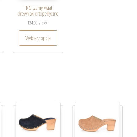
TRIS czarny kwiat
drewniaki ortopedyczne
134.99
zł
z VAT
Wybierz opcje