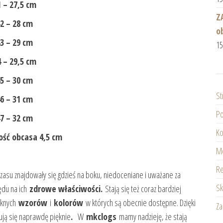
 – 27,5 cm
Z
2 – 28 cm
o
3 – 29 cm
1
 – 29,5 cm
5 – 30 cm
St
6 – 31 cm
Po
7 – 32 cm
Ko
ść obcasa 4,5 cm
Mo
Re
zasu znajdowały się gdzieś na boku, niedoceniane i uważane za
Sk
lędu na ich
zdrowe właściwości.
Stają się też coraz bardziej
ęknych
wzorów
i
kolorów
w których są obecnie dostępne. Dzięki
Z
ją się naprawdę pięknie
.
W
mkclogs
mamy nadzieję, że stają