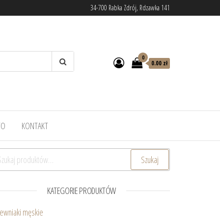
34-700 Rabka Zdrój, Rdzawka 141
0
0.00 zł
TO
KONTAKT
ukaj:
Szukaj
KATEGORIE PRODUKTÓW
ewniaki męskie