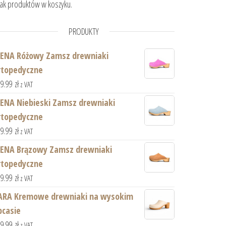
ak produktów w koszyku.
PRODUKTY
IENA Różowy Zamsz drewniaki
rtopedyczne
59.99
zł
z VAT
IENA Niebieski Zamsz drewniaki
rtopedyczne
59.99
zł
z VAT
IENA Brązowy Zamsz drewniaki
rtopedyczne
59.99
zł
z VAT
ARA Kremowe drewniaki na wysokim
bcasie
59.99
zł
z VAT