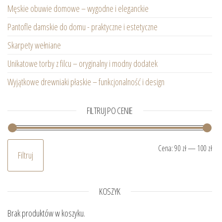
Męskie obuwie domowe – wygodne i eleganckie
Pantofle damskie do domu - praktyczne i estetyczne
Skarpety wełniane
Unikatowe torby z filcu – oryginalny i modny dodatek
Wyjątkowe drewniaki płaskie – funkcjonalność i design
FILTRUJ PO CENIE
Ce
Ce
Cena:
90 zł
—
100 zł
Filtruj
KOSZYK
Brak produktów w koszyku.