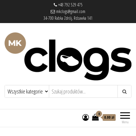
+48 792 529 475
mkclogs@gmail.com
34-700 Rabka Zdrój, Rdzawka 141
mkclogs – sklep obuwniczy
sklep obuwniczy – drewniaki, buty
medyczne, pantofle, klapki
0
0.00 zł
Menu