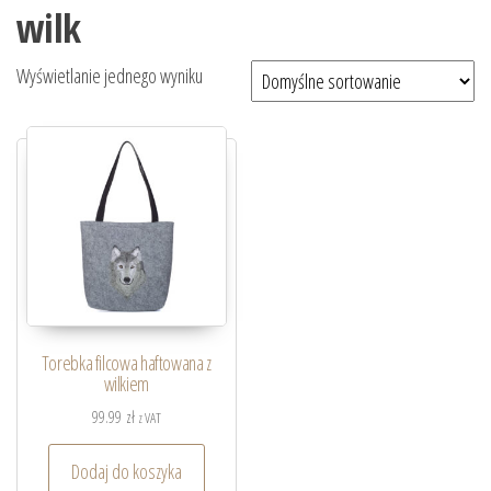
wilk
Wyświetlanie jednego wyniku
Torebka filcowa haftowana z
wilkiem
99.99
zł
z VAT
Dodaj do koszyka