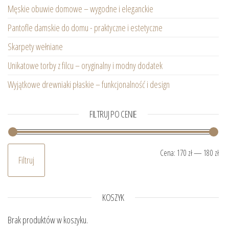
Męskie obuwie domowe – wygodne i eleganckie
Pantofle damskie do domu - praktyczne i estetyczne
Skarpety wełniane
Unikatowe torby z filcu – oryginalny i modny dodatek
Wyjątkowe drewniaki płaskie – funkcjonalność i design
FILTRUJ PO CENIE
Ce
Ce
Cena:
170 zł
—
180 zł
Filtruj
KOSZYK
Brak produktów w koszyku.