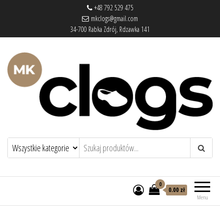
+48 792 529 475
mkclogs@gmail.com
34-700 Rabka Zdrój, Rdzawka 141
mkclogs – sklep obuwniczy
sklep obuwniczy – drewniaki, buty
medyczne, pantofle, klapki
0
0.00 zł
Menu