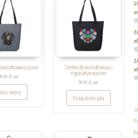
S
o
1
Z
o
1
Z
cowa haftowana z psem
Torebka filcowa haftowana z
o
regionalnym wzorem
99.99
zł
z VAT
1
99.99
zł
z VAT
obacz więcej
Dodaj do koszyka
St
Po
Ko