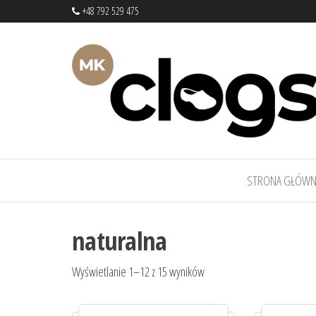
+48 792 529 475
mkclogs –
sklep
obuwniczy
sklep
–
STRONA GŁÓWN
obuwniczy
drewniaki,
buty
medyczne,
naturalna
pantofle,
klapki
Wyświetlanie 1–12 z 15 wyników