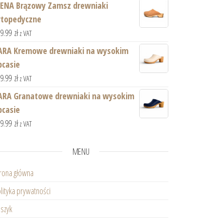
IENA Brązowy Zamsz drewniaki
rtopedyczne
59.99
zł
z VAT
ARA Kremowe drewniaki na wysokim
bcasie
59.99
zł
z VAT
ARA Granatowe drewniaki na wysokim
bcasie
59.99
zł
z VAT
MENU
rona główna
lityka prywatności
szyk