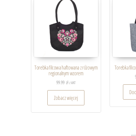
Torebka filcowa haftowana z różowym
Torebka filc
regionalnym wzorem
99.99
zł
z VAT
Dod
Zobacz więcej