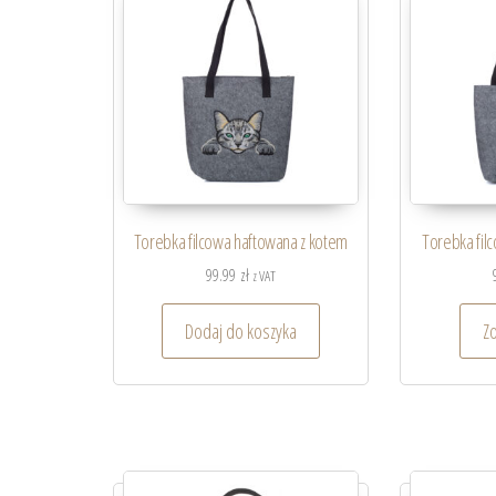
Torebka filcowa haftowana z kotem
Torebka fil
99.99
zł
z VAT
Dodaj do koszyka
Z