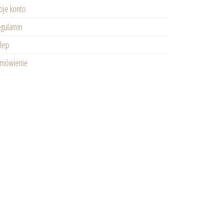
je konto
gulamin
lep
amówienie