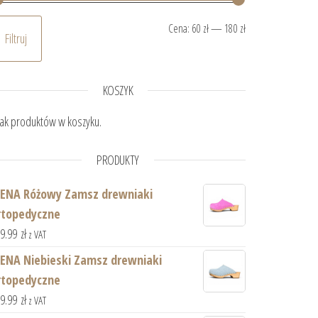
Cena min.
Cena maks.
Cena:
60 zł
—
180 zł
Filtruj
KOSZYK
ak produktów w koszyku.
PRODUKTY
IENA Różowy Zamsz drewniaki
rtopedyczne
59.99
zł
z VAT
IENA Niebieski Zamsz drewniaki
rtopedyczne
59.99
zł
z VAT