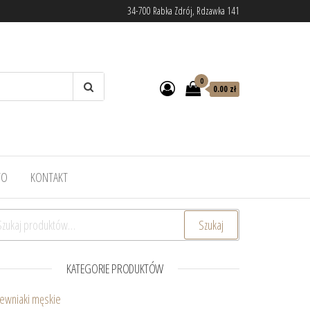
34-700 Rabka Zdrój, Rdzawka 141
0
0.00 zł
TO
KONTAKT
ukaj:
Szukaj
KATEGORIE PRODUKTÓW
ewniaki męskie