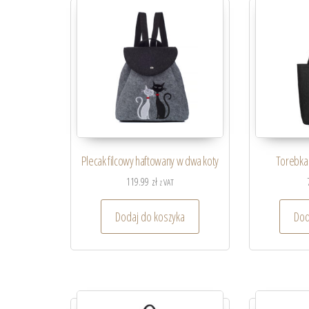
Plecak filcowy haftowany w dwa koty
Torebka 
119.99
zł
z VAT
Dodaj do koszyka
Dod