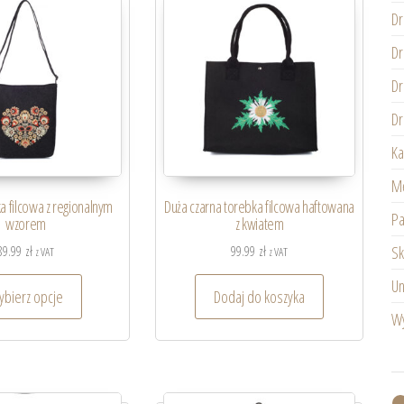
Dr
Dr
Dr
Dr
Ka
Mę
a filcowa z regionalnym
Duża czarna torebka filcowa haftowana
Pa
wzorem
z kwiatem
89.99
zł
99.99
zł
Sk
z VAT
z VAT
Un
bierz opcje
Dodaj do koszyka
Wy