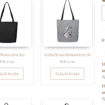
Br
filcowa czarna duża
Torebka filcowa haftowana kocie oko
79.99
zł
99.99
zł
z VAT
z VAT
S
o
aj do koszyka
Dodaj do koszyka
1
S
o
1