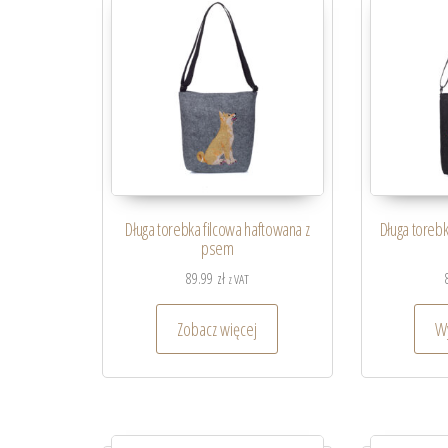
Długa torebka filcowa haftowana z
Długa torebk
psem
89.99
zł
z VAT
Zobacz więcej
Wy