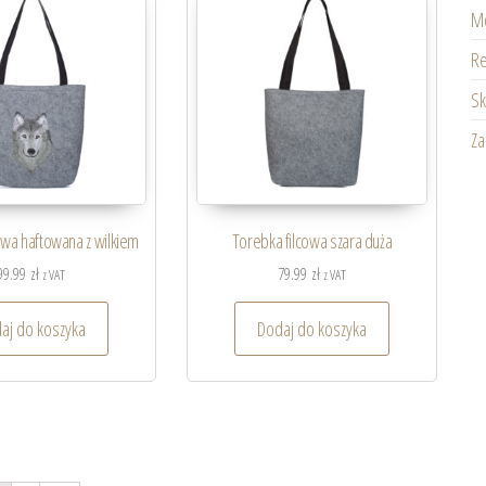
Mo
Re
Sk
Z
owa haftowana z wilkiem
Torebka filcowa szara duża
99.99
zł
79.99
zł
z VAT
z VAT
aj do koszyka
Dodaj do koszyka