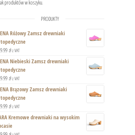
ak produktów w koszyku.
PRODUKTY
IENA Różowy Zamsz drewniaki
rtopedyczne
59.99
zł
z VAT
IENA Niebieski Zamsz drewniaki
rtopedyczne
59.99
zł
z VAT
IENA Brązowy Zamsz drewniaki
rtopedyczne
59.99
zł
z VAT
ARA Kremowe drewniaki na wysokim
bcasie
59.99
zł
z VAT