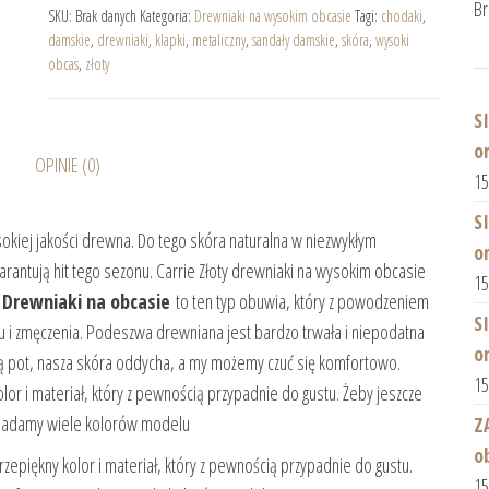
Br
SKU:
Brak danych
Kategoria:
Drewniaki na wysokim obcasie
Tagi:
chodaki
,
damskie
,
drewniaki
,
klapki
,
metaliczny
,
sandały damskie
,
skóra
,
wysoki
obcas
,
złoty
S
o
OPINIE (0)
1
S
kiej jakości drewna. Do tego skóra naturalna w niezwykłym
o
rantują hit tego sezonu. Carrie Złoty drewniaki na wysokim obcasie
1
.
Drewniaki na obcasie
to ten typ obuwia, który z powodzeniem
S
ku i zmęczenia. Podeszwa drewniana jest bardzo trwała i niepodatna
o
ają pot, nasza skóra oddycha, a my możemy czuć się komfortowo.
1
or i materiał, który z pewnością przypadnie do gustu. Żeby jeszcze
osiadamy wiele kolorów modelu
Z
o
rzepiękny kolor i materiał, który z pewnością przypadnie do gustu.
1