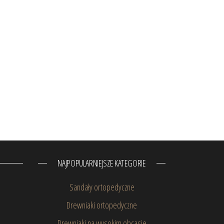
NAJPOPULARNIEJSZE KATEGORIE
Sandały ortopedyczne
Drewniaki ortopedyczne
Drewniaki na wysokim obcasie