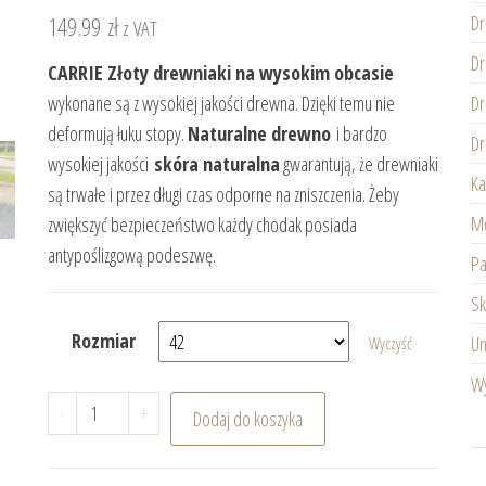
149.99
zł
Dr
z VAT
Dr
CARRIE Złoty drewniaki na wysokim obcasie
wykonane są z wysokiej jakości drewna. Dzięki temu nie
Dr
deformują łuku stopy.
Naturalne drewno
i bardzo
Dr
wysokiej jakości
skóra naturalna
gwarantują, że drewniaki
Ka
są trwałe i przez długi czas odporne na zniszczenia. Żeby
Mę
zwiększyć bezpieczeństwo każdy chodak posiada
antypoślizgową podeszwę.
Pa
Sk
Rozmiar
Un
Wyczyść
Wy
ilość CARRIE Złoty drewniaki klapki na wysokim obc
-
+
Dodaj do koszyka