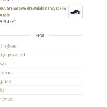
ARA Granatowe drewniaki na wysokim
bcasie
59.99
zł
z VAT
MENU
rona główna
lityka prywatności
szyk
je konto
gulamin
lep
amówienie