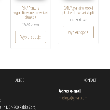
RINA Pantera
CARLY granat w kropki
wyprofilowane drewniaki
płaskie drewniaki klapki
damskie
139.99
zł
z VAT
124.99
zł
z VAT
Wybierz opcje
Wybierz opcje
ADRES
KONTAKT
Adres e-mail
mkclogs@gmail.com
s
 141, 34-700 Rabka Zdrój