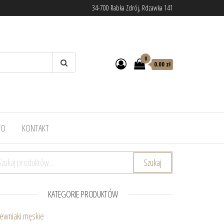
34-700 Rabka Zdrój, Rdzawka 141
0
0.00 zł
TO
KONTAKT
ukaj:
Szukaj
KATEGORIE PRODUKTÓW
ewniaki męskie