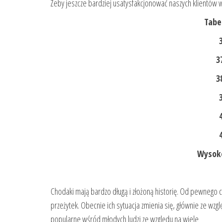
Żeby jeszcze bardziej usatysfakcjonować naszych klientów
Tabe
3
3
Wysoko
Chodaki mają bardzo długą i złożoną historię. Od pewnego c
przeżytek. Obecnie ich sytuacja zmienia się, głównie ze wzg
popularne wśród młodych ludzi ze względu na wiele