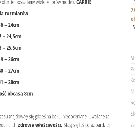
 w ofercie posiadamy wiele kolorów modelu
CARRIE
.
Z
la rozmiarów
o
36 – 24cm
1
7 – 24,5cm
8 – 25,5cm
St
39 – 26cm
Po
40 – 27cm
Ko
41 – 28cm
Mo
ść obcasa 8cm
Re
Sk
zasu znajdowały się gdzieś na boku, niedoceniane i uważane za
Z
lędu na ich
zdrowe właściwości.
Stają się też coraz bardziej