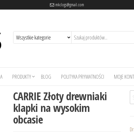
mkclogs@gmail.com
A
PRODUKTY
BLOG
POLITYKA PRYWATNOŚCI
MOJE KON
CARRIE Złoty drewniaki
Sz
klapki na wysokim
obcasie
Dr