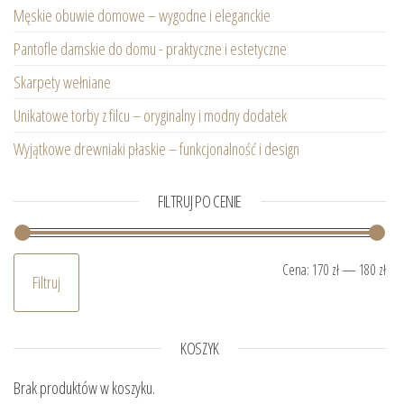
Męskie obuwie domowe – wygodne i eleganckie
Pantofle damskie do domu - praktyczne i estetyczne
Skarpety wełniane
Unikatowe torby z filcu – oryginalny i modny dodatek
Wyjątkowe drewniaki płaskie – funkcjonalność i design
FILTRUJ PO CENIE
Ce
Ce
Cena:
170 zł
—
180 zł
Filtruj
KOSZYK
Brak produktów w koszyku.