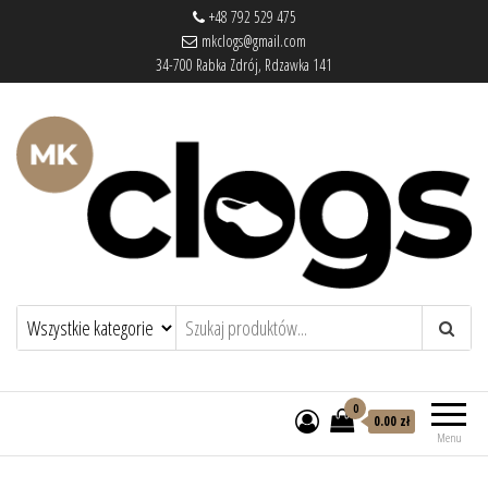
+48 792 529 475
mkclogs@gmail.com
34-700 Rabka Zdrój, Rdzawka 141
mkclogs – sklep obuwniczy
sklep obuwniczy – drewniaki, buty
medyczne, pantofle, klapki
0
0.00 zł
Menu